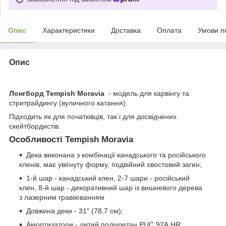
Опис
Характеристики
Доставка
Оплата
Умови п
Опис
Лонгборд Tempish Moravia
- модель для карвінгу та
стритрайдингу (вуличного катання).
Підходить як для початківців, так і для досвідчених
скейтбордистів.
Особливості Tempish Moravia
Дека виконана з комбінації канадського та російського
кленів, має увігнуту форму, подвійний хвостовий загин;
1-й шар - канадський клен, 2-7 шари - російський
клен, 8-й шар - декоративний шар із вишневого дерева
з лазерним гравіюванням
Довжина деки - 31" (78,7 см);
Амортизатори - литий поліуретан PUC 92А HR;