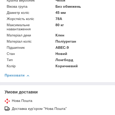
Країна виробник
Чехія
Вікова група
Без обмежень
Діаметр коліс
45 мм
Жорсткість коліс
78А
Максимальне
80 кг
навантаження
Матеріал деки
Клен
Матеріал коліс
Поліуретан
Підшипник
ABEC-9
Стан
Новий
Тип
Лонгборд
Колір
Коричневий
Приховати
Умови доставки
Нова Пошта
Доставка кур'єром "Нова Пошта"