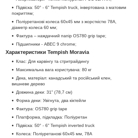
Підвіска: 50° - 6" Tempish truck, інвертована з матовим
покриттям;
Поліуретанові колеса 60х45 мм з жорсткістю 78А,
діаметр колеса 60 мм;
Фактура – наждачний папір OS780 grip tape;
Підшипники - ABEC 9 chrome;
Характеристики Tempish Moravia
Клас: Для карвінгу та стритрайдингу
Максимальна вага користувача: 80 кг
Дека, матеріал: канадський та російський клен,
вишневе дерево
Довжина деки: 31" (78,7 см)
Форма деки: Увігнута, два кіктейли
Фактура: OS780 grip tape
Платформа, підкладка: Поліуретан
Підвіска: 50° - 6" Tempish inverted truck
Колеса: Поліуретанові 60х45 мм, 78А