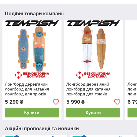
Подібні товари компанії
Лонгборд дерев'яний
Лонгборд дерев'яний
Лонг
лонгборд для катання
лонгборд для катання
лонг
лонгборд для трюків
лонгборд для трюків
лонг
Tempish Mini Nautical
Tempish Flow 42 ABEC 7
карв
5 290
5 990
6 7
₴
₴
ABEC 7 78А навантаження
78А навантаження 100 кг
нава
80 кг
Купити
Купити
Акційні пропозиції та новинки