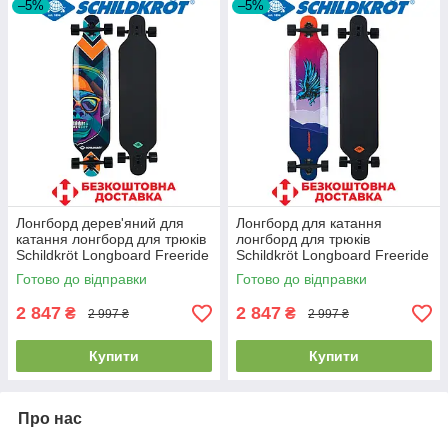
–5%
–5%
Лонгборд дерев'яний для
Лонгборд для катання
катання лонгборд для трюків
лонгборд для трюків
Schildkröt Longboard Freeride
Schildkröt Longboard Freeride
41" Cool Chimp 2020
41" God Feather 2020v
Готово до відправки
Готово до відправки
навантаження 100 кг
2 847
2 847
₴
₴
2 997 ₴
2 997 ₴
Купити
Купити
Про нас