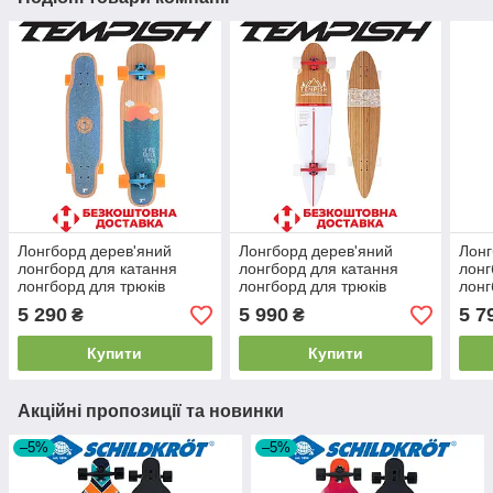
Лонгборд дерев'яний
Лонгборд дерев'яний
Лонг
лонгборд для катання
лонгборд для катання
лонг
лонгборд для трюків
лонгборд для трюків
лонг
Tempish Mini Nautical
Tempish Flow 42 ABEC 7
та с
5 290
5 990
5 7
₴
₴
ABEC 7 78А навантаження
78А навантаження 100 кг
Mora
80 кг
Купити
Купити
Акційні пропозиції та новинки
–5%
–5%