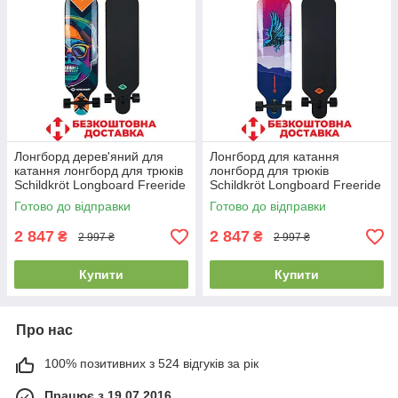
Лонгборд дерев'яний для
Лонгборд для катання
катання лонгборд для трюків
лонгборд для трюків
Schildkröt Longboard Freeride
Schildkröt Longboard Freeride
41" Cool Chimp 2020
41" God Feather 2020v
Готово до відправки
Готово до відправки
навантаження 100 кг
2 847
2 847
₴
₴
2 997 ₴
2 997 ₴
Купити
Купити
Про нас
100% позитивних з 524 відгуків за рік
Працює з 19.07.2016