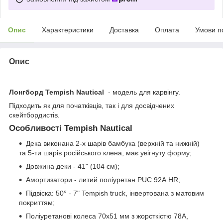
Опис
Характеристики
Доставка
Оплата
Умови п
Опис
Лонгборд Tempish Nautical
- модель для карвінгу.
Підходить як для початківців, так і для досвідчених
скейтбордистів.
Особливості Tempish Nautical
Дека виконана 2-х шарів бамбука (верхній та нижній)
та 5-ти шарів російського клена, має увігнуту форму;
Довжина деки - 41" (104 см);
Амортизатори - литий поліуретан PUC 92А HR;
Підвіска: 50° - 7" Tempish truck, інвертована з матовим
покриттям;
Поліуретанові колеса 70х51 мм з жорсткістю 78А,