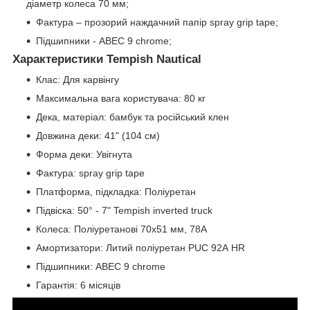
діаметр колеса 70 мм;
Фактура – прозорий наждачний папір spray grip tape;
Підшипники - ABEC 9 chrome;
Характеристики Tempish Nautical
Клас: Для карвінгу
Максимальна вага користувача: 80 кг
Дека, матеріал: бамбук та російський клен
Довжина деки: 41" (104 см)
Форма деки: Увігнута
Фактура: spray grip tape
Платформа, підкладка: Поліуретан
Підвіска: 50° - 7" Tempish inverted truck
Колеса: Поліуретанові 70х51 мм, 78А
Амортизатори: Литий поліуретан PUC 92А HR
Підшипники: ABEC 9 chrome
Гарантія: 6 місяців