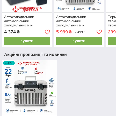
Автохолодильник
Автохолодильник
Терм
автомобільний
автомобільний
терм
холодильник міні
холодильник міні
терм
холодильник переносний
холодильник переносний
ізот
4 374
5 999
299
₴
₴
7 499 ₴
холодильник Ranger Cool
холодильник Ranger
Lunc
30L 12V/220V
Iceberg 22L 12V/24V/220V
Купити
Купити
Акційні пропозиції та новинки
–20%