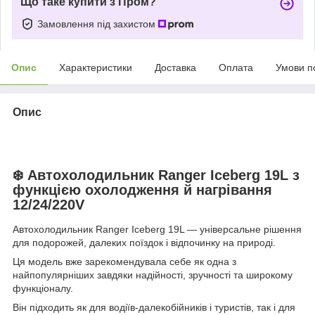
Що таке купити з Пром?
Замовлення під захистом
Опис
Характеристики
Доставка
Оплата
Умови п
Опис
❄️ Автохолодильник Ranger Iceberg 19L з
функцією охолодження й нагрівання
12/24/220V
Автохолодильник Ranger Iceberg 19L — універсальне рішення
для подорожей, далеких поїздок і відпочинку на природі.
Ця модель вже зарекомендувала себе як одна з
найпопулярніших завдяки надійності, зручності та широкому
функціоналу.
Він підходить як для водіїв-далекобійників і туристів, так і для