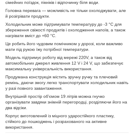
сімейних поїздок, пікніків і відпочинку біля води.
Головна перевага — можливість не тільки охолоджувати, але
й розігрівати продукти.
Холодильник може підтримувати температуру до -3 °C для
збереження свіжості продуктів і охолодження напоїв, а також
нагрівати вміст до +60 °C.
Це робить його чудовим помічником у дорозі, коли важливо
мати під рукою їжу потрібної температури.
Модель підтримує роботу від мережі 220V, а також від
автомобільних джерел живлення 12 V і 24 V, що забезпечує
максимальну універсальність використання.
Продумана конструкція містить зручну ручку та плечовий
ремінь, даючи змогу легко транспортувати холодильник навіть
у разі повного завантаження.
Внутрішній простір об'ємом 19 літрів можна гнучко
організувати завдяки знімній перегородці, розділяючи його на
два відсіки.
Корпус виготовлений із міцного ударостійкого пластику,
стійкого до пошкоджень і розрахованого на активне
використання.