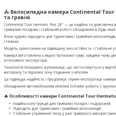
🚴 Велосипедна камера Continental Tour 
та гравію
Continental Tour Hermetic Plus 28" — це надійна та довговічна
тривалим поїздкам і стабільній роботі обладнання в будь-яких
Вона чудово підходить для турингових і гравійних велосипедів,
стежках.
Модель орієнтована на підвищену зносостійкість і стабільне
Камера виготовлена з міцної бутилової гуми, завдяки чому демо
інтенсивної експлуатації.
Технологія безшовної вулканізації, що застосовується у вироб
матеріалу та підсилює зону з'єднання з ніпелем.
Це підвищує надійність і продовжує термін експлуатації камери
Обладнання автомобільним ніпелем Schrader робить її зручною 
🔥 Особливості камери Continental Tour Hermetic
Надійна конструкція для тривалих поїздок і подорожей
Підходить для турингових і гравійних велосипедів
Стабільне утримання тиску у разі тривалого використанн