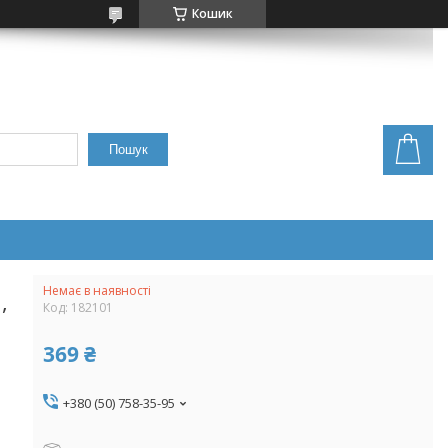
Кошик
Пошук
Немає в наявності
,
Код:
182101
369 ₴
+380 (50) 758-35-95