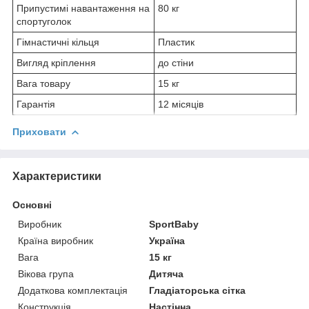
Припустимі навантаження на
80 кг
спортуголок
Гімнастичні кільця
Пластик
Вигляд кріплення
до стіни
Вага товару
15 кг
Гарантія
12 місяців
Приховати
Характеристики
Основні
Виробник
SportBaby
Країна виробник
Україна
Вага
15 кг
Вікова група
Дитяча
Додаткова комплектація
Гладіаторська сітка
Конструкція
Настінна