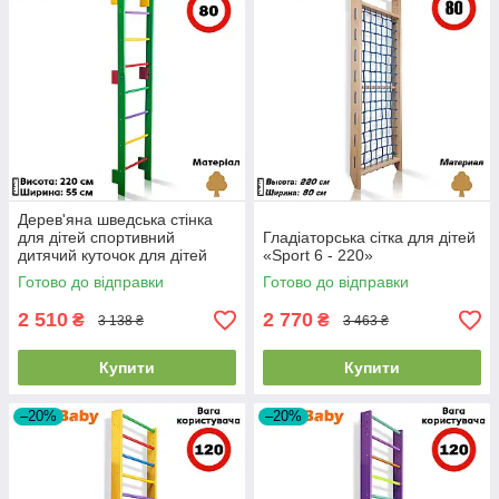
Дерев'яна шведська стінка
для дітей спортивний
Гладіаторська сітка для дітей
дитячий куточок для дітей
«Sport 6 - 220»
Sportbaby "Teenager-0-220
Готово до відправки
Готово до відправки
Green"
2 510
2 770
₴
₴
3 138 ₴
3 463 ₴
Купити
Купити
–20%
–20%