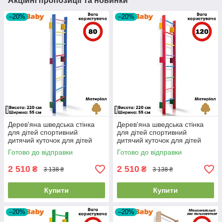
Акційні пропозиції та новинки
–20%
–20%
Дерев'яна шведська стінка
Дерев'яна шведська стінка
для дітей спортивний
для дітей спортивний
дитячий куточок для дітей
дитячий куточок для дітей
Sportbaby "Teenager-0-220
Sportbaby "Teenager-0-220
Готово до відправки
Готово до відправки
Blue"
Barby"
2 510
2 510
₴
₴
3 138 ₴
3 138 ₴
Купити
Купити
–20%
–20%