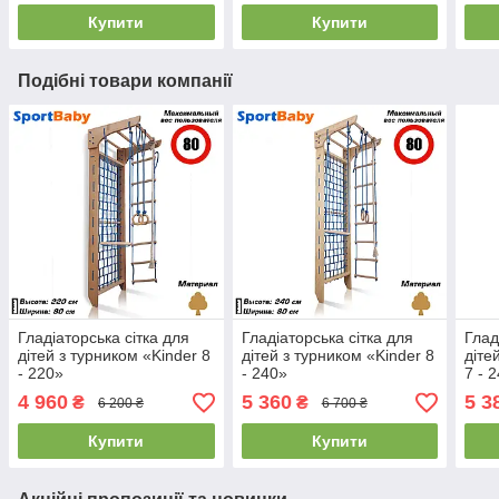
Купити
Купити
Подібні товари компанії
Гладіаторська сітка для
Гладіаторська сітка для
Глад
дітей з турником «Kinder 8
дітей з турником «Kinder 8
діте
- 220»
- 240»
7 - 
4 960
5 360
5 3
₴
₴
6 200 ₴
6 700 ₴
Купити
Купити