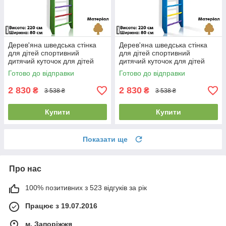
Дерев'яна шведська стінка
Дерев'яна шведська стінка
для дітей спортивний
для дітей спортивний
дитячий куточок для дітей
дитячий куточок для дітей
SportBaby "0-220 Green"
SportBaby "0-220 Blue"
Готово до відправки
Готово до відправки
2 830
2 830
₴
₴
3 538 ₴
3 538 ₴
Купити
Купити
Показати ще
Про нас
100% позитивних з 523 відгуків за рік
Працює з 19.07.2016
м. Запоріжжя