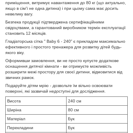
приміщення, витримує навантаження до 80 кг (що актуально,
якщо в сім'ї не одна дитина) і при цьому сама має досить
невелику вагу.
Безпека продукції підтверджена сертифікаційними
свідоцтвами, а гарантований виробником термін експлуатації
становить 12 місяців.
Гладіаторська сітка " Baby 6 - 240" є прикладом максимально
ефективного і простого тренажера для розвитку дітей будь-
якого віку.
Оформивши замовлення, ви не просто купуєте додаткове
оснащення дитячої кімнати - ви отримуєте можливість
розширити межі простору для своєї дитини, відмовитися від
звичних рамок.
Подаруйте дітям мрію - дозвольте їм вільно освоювати
поверхні, які зазвичай недоступні для дослідження.
Висота
240 см
Ширіна
80 см
Матеріал
Бук
Перекладини
Бук