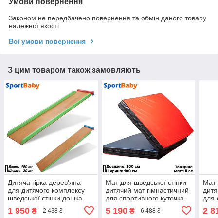
Умови повернення
Законом не передбачено повернення та обмін даного товару
належної якості
Всі умови повернення
З цим товаром також замовляють
Дитяча гірка дерев'яна
Мат для шведської стінки
Мат 
для дитячого комплексу
дитячий мат гімнастичний
дитя
шведської стінки дошка
для спортивного куточка
для 
для преса SportBaby 2 в 1
SportBaby «Книжка» 200 х
Spor
1 950
5 190
2 8
₴
₴
2 438 ₴
6 488 ₴
(150x30см)
100 x 8 см
х 80