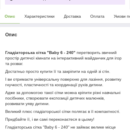
Опис
Характеристики
Доставка
Оплата
Умови п
Опис
Гладіаторська сітка "Baby 6 - 240"
перетворить звичний
простір дитячої кімнати на інтерактивний майданчик для ігор
та розваг.
Достатньо просто купити її та закріпити на одній зі стін.
І ви отримаєте універсальну поверхню для лазіння, розвитку
гнучкості, пластичності та координації рухів дитини.
Адже за допомогою такої сітки можна кріпити різні навчальні
посібники, створювати експозиції дитячих малюнків,
розвивати уяву дитини.
Великий плюс гладіаторської сітки полягає в її компактності.
Придбайте її, і ви самі переконаєтеся в цьому!
Гладіаторська сітка "Baby 6 - 240" не займає велике місце