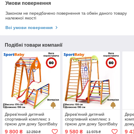
Умови повернення
Законом не передбачено повернення та обмін даного товару
належної якості
Всі умови повернення
Подібні товари компанії
Дерев'яний дитячий
Дерев'яний дитячий
Дере
спортивний комплекс з
спортивний комплекс з
комп
гіркою для дому SportBaby
гіркою для дому SportBaby
дом
"BambinoWood Plus 1-1"
"Крихітка - 2 Plus 1-1"
9 800
9 580
9 4
₴
₴
12 250 ₴
11 975 ₴