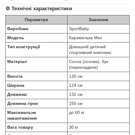
⚙️ Технічні характеристики
Параметри
Значення
Виробник
SportBaby
Модель
Карамелька Міні
Тип конструкції
Домашній дитячий
спортивний комплекс
Матеріал
Сосна (основа), бук
(перекладини)
Висота
130 см
Ширина
124 см
Довжина:
132 см
Довжина гірки
150 см
Максимальне
до 60 кг
навантаження
Вага товару
30 кг