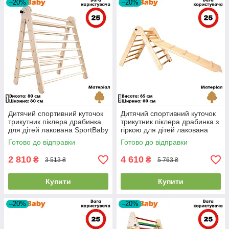
–20%
–20%
Дитячий спортивний куточок
Дитячий спортивний куточок
трикутник піклера драбинка
трикутник піклера драбинка з
для дітей лакована SportBaby
гіркою для дітей лакована
85 см
SportBaby 65 см
Готово до відправки
Готово до відправки
2 810
4 610
₴
₴
3 513 ₴
5 763 ₴
Купити
Купити
–20%
–20%