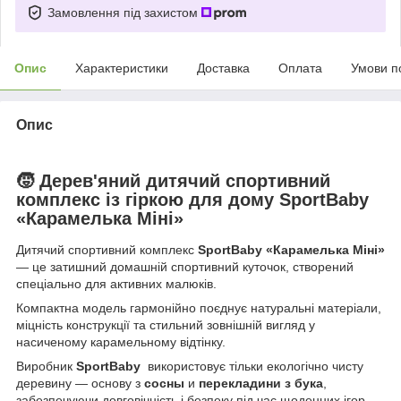
Замовлення під захистом
Опис
Характеристики
Доставка
Оплата
Умови п
Опис
🧒 Дерев'яний дитячий спортивний
комплекс із гіркою для дому SportBaby
«Карамелька Міні»
Дитячий спортивний комплекс
SportBaby «Карамелька Міні»
— це затишний домашній спортивний куточок, створений
спеціально для активних малюків.
Компактна модель гармонійно поєднує натуральні матеріали,
міцність конструкції та стильний зовнішній вигляд у
насиченому карамельному відтінку.
Виробник
SportBaby
використовує тільки екологічно чисту
деревину — основу з
сосны
и
перекладини з бука
,
забезпечуючи довговічність і безпеку під час щоденних ігор.