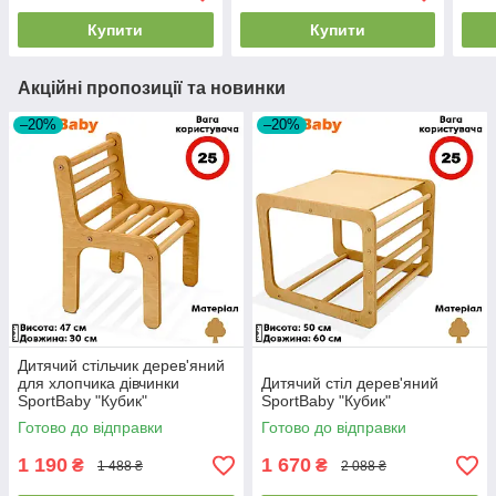
Купити
Купити
Акційні пропозиції та новинки
–20%
–20%
Дитячий стільчик дерев'яний
для хлопчика дівчинки
Дитячий стіл дерев'яний
SportBaby "Кубик"
SportBaby "Кубик"
навантаження 25 кг вага 2 кг
Готово до відправки
Готово до відправки
1 190
1 670
₴
₴
1 488 ₴
2 088 ₴