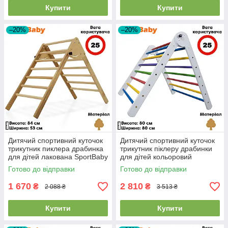
Купити
Купити
–20%
–20%
Дитячий спортивний куточок
Дитячий спортивний куточок
трикутник пиклера драбинка
трикутник піклеру драбинки
для дітей лакована SportBaby
для дітей кольоровий
"Альпініст"
SportBaby 80 см
Готово до відправки
Готово до відправки
1 670
2 810
₴
₴
2 088 ₴
3 513 ₴
Купити
Купити