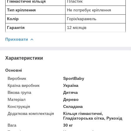
Гімнастичні кільця
Пластик
Тип кріплення
Не потребує кріплення
Колір
Горіх/карамель
Гарантія
12 місяців
Приховати
Характеристики
Основні
Виробник
SportBaby
Країна виробник
Україна
Вікова група
Дитяча
Матеріал
Дерево
Конструкція
Складана
Додаткова комплектація
Кільця гімнастичні,
Гладіаторська сітка, Рукохід
Вага
30 кг