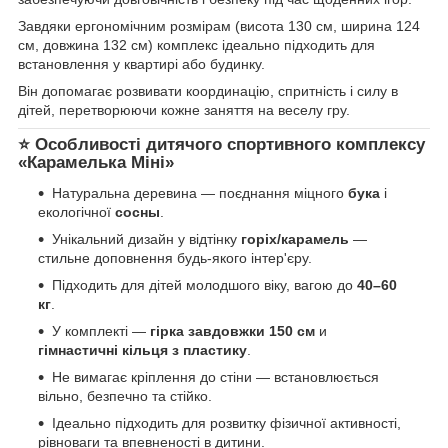
Завдяки ергономічним розмірам (висота 130 см, ширина 124
см, довжина 132 см) комплекс ідеально підходить для
встановлення у квартирі або будинку.
Він допомагає розвивати координацію, спритність і силу в
дітей, перетворюючи кожне заняття на веселу гру.
⭐ Особливості дитячого спортивного комплексу
«Карамелька Міні»
Натуральна деревина — поєднання міцного
бука
і
екологічної
сосны
.
Унікальний дизайн у відтінку
горіх/карамель
—
стильне доповнення будь-якого інтер'єру.
Підходить для дітей молодшого віку, вагою до
40–60
кг
.
У комплекті —
гірка завдовжки 150 см
и
гімнастичні кільця з пластику
.
Не вимагає кріплення до стіни — встановлюється
вільно, безпечно та стійко.
Ідеально підходить для розвитку фізичної активності,
рівноваги та впевненості в дитини.