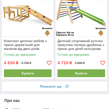
Комплект дитячих меблів з
Дитячий спортивний куточок
гіркою дерев'яний для
трикутник піклера драбинка з
малюків від двох років
гіркою для дітей кольорова
SportBaby «Кубик»
SportBaby 106 см
Готово до відправки
Готово до відправки
4 630
4 710
₴
₴
5 788 ₴
5 888 ₴
Купити
Купити
Показати ще
Про нас