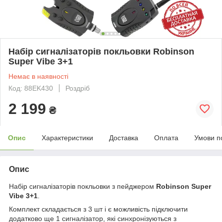
Набір сигналізаторів покльовки Robinson
Super Vibe 3+1
Немає в наявності
Код: 88EK430
Роздріб
2 199
₴
Опис
Характеристики
Доставка
Оплата
Умови п
Опис
Набір сигналізаторів покльовки з пейджером
Robinson Super
Vibe 3+1
.
Комплект складається з 3 шт і є можливість підключити
додатково ще 1 сигналізатор, які синхронізуються з