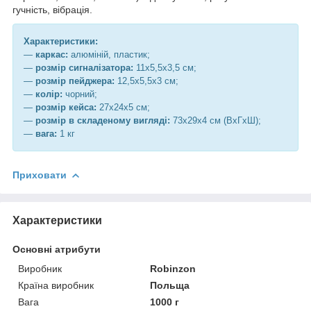
гучність, вібрація.
Характеристики:
—
каркас:
алюміній, пластик;
—
розмір сигналізатора
:
11х5,5х3,5 см;
—
розмір пейджера
:
12,5х5,5х3 см;
—
колір:
чорний;
—
розмір кейса
:
27х24х5 см;
—
розмір в складеному вигляді:
73х29х4 см (ВхГхШ);
—
вага:
1 кг
Приховати
Характеристики
Основні атрибути
Виробник
Robinzon
Країна виробник
Польща
Вага
1000 г