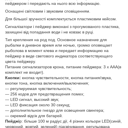
пейджером і передають на нього всю інформацію.
Оснащені світловим і звуковим сповіщенням.
Для більшої зручності комплектується пластиковим кейсом.
Сигналізатори і пейджер виконані з прогумованого пластика,
захищені від попадання води і не ковзає в руці.
Тип крепления на род под.
Основное назначение для
рыбалки в дневное время или ночью, громко оповещает
рыболова в момент клева и передает информацию на
пейджер в виде светового индикатора соответствующего
цвета пейджеру.
Питание сигнализаторов крона, питание пейджера: 3 х ААА(в
комплект не входит).
Кнопки:
кнопка чувствительности, кнопка питания/звука,
кнопки тона, кнопка включения/выключения;
— регулируемая чувствительность;
— 256 кодов для предотвращения помех;
— LED сигнал, высокий звук;
— LED фиксация около 30 секунд;
— дополнительное гнездо для освещения свингера;
— окремий відсік для батарей.
Пейджі
р: більше 100 м радіус дії, 4 різних кольори LED(синій,
червоний, жовтий, зелений) підсвічування, регульована