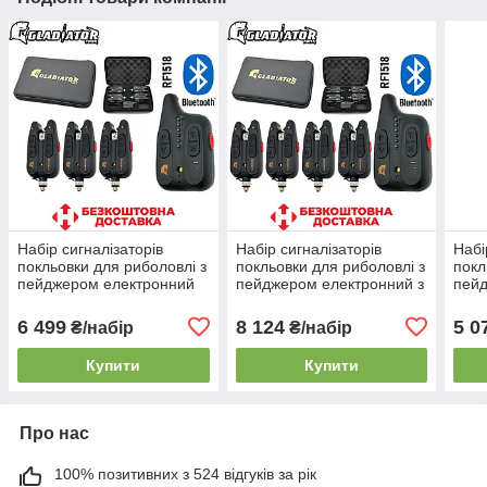
Набір сигналізаторів
Набір сигналізаторів
Набі
покльовки для риболовлі з
покльовки для риболовлі з
покл
пейджером електронний
пейджером електронний з
пей
GLADIATOR BL1518 3+1
GLADIATOR BL1518 4+1
GLA
Bluetooth до 150 м
Bluetooth до 150 м
Blac
6 499
8 124
5 0
₴/набір
₴/набір
Купити
Купити
Про нас
100% позитивних з 524 відгуків за рік