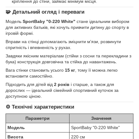
кріплення до стіни, займає мінімум місця.
🧩 Детальний огляд і переваги
Модель
SportBaby "0-220 White"
стане ідеальним вибором
для активних батьків, які хочуть привчити дитину до спорту в
ігровій формі.
Вправи на стінці допомагають зміцнити м'язи, розвинути
спритність і впевненість у рухах.
Завдяки якісним матеріалам (стійки з сосни та перекладини з
бука) конструкція довговічна та стійка до навантажень.
Вага стінки становить усього
15 кг
, тому її можна легко
встановити самостійно.
Підходить для дітей від
2 років
і старше, а також для
дорослих — ідеальний сімейний спортивний куточок за
доступною ціною.
⚙️ Технічні характеристики
Параметри
Значення
Модель
SportBaby "0-220 White"
Висота
220 см