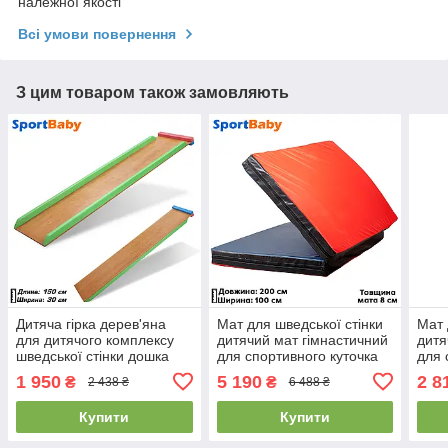
належної якості
Всі умови повернення
З цим товаром також замовляють
Дитяча гірка дерев'яна
Мат для шведської стінки
Мат 
для дитячого комплексу
дитячий мат гімнастичний
дитя
шведської стінки дошка
для спортивного куточка
для 
для преса SportBaby 2 в 1
SportBaby «Книжка» 200 х
Spor
1 950
5 190
2 8
₴
₴
2 438 ₴
6 488 ₴
(150x30см)
100 x 8 см
х 80
Купити
Купити