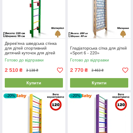
Дерев'яна шведська стінка
для дітей спортивний
Гладіаторська сітка для дітей
дитячий куточок для дітей
«Sport 6 - 220»
Sportbaby "Teenager-0-220
Готово до відправки
Готово до відправки
Green"
2 510
2 770
₴
₴
3 138 ₴
3 463 ₴
Купити
Купити
–20%
–20%