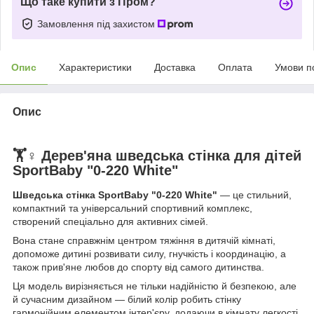
Що таке купити з Пром?
Замовлення під захистом
Опис
Характеристики
Доставка
Оплата
Умови п
Опис
🏋️♀️ Дерев'яна шведська стінка для дітей
SportBaby "0-220 White"
Шведська стінка SportBaby "0-220 White"
— це стильний,
компактний та універсальний спортивний комплекс,
створений спеціально для активних сімей.
Вона стане справжнім центром тяжіння в дитячій кімнаті,
допоможе дитині розвивати силу, гнучкість і координацію, а
також прив'яне любов до спорту від самого дитинства.
Ця модель вирізняється не тільки надійністю й безпекою, але
й сучасним дизайном — білий колір робить стінку
гармонійним елементом інтер'єру, додаючи в кімнату легкості