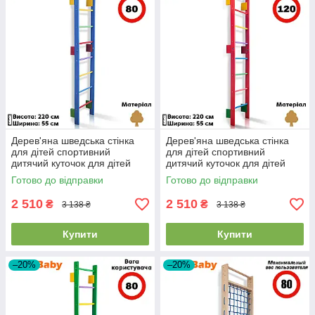
Дерев'яна шведська стінка
Дерев'яна шведська стінка
для дітей спортивний
для дітей спортивний
дитячий куточок для дітей
дитячий куточок для дітей
Sportbaby "Teenager-0-220
Sportbaby "Teenager-0-220
Готово до відправки
Готово до відправки
Blue"
Barby"
2 510
2 510
₴
₴
3 138 ₴
3 138 ₴
Купити
Купити
–20%
–20%