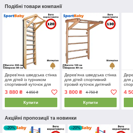
Подібні товари компанії
Дерев'яна шведська стінка
Дерев'яна шведська стінка
Дере
для дітей із турником
для дітей спортивний
для 
спортивний куточок для
ігровий куточок дитячий
спор
дітей SportBaby "Sport 1-
SportBaby «Baby 0-120»
куто
3 880
3 800
4 5
₴
₴
4 850 ₴
4 750 ₴
220"
"Ком
Купити
Купити
Акційні пропозиції та новинки
–20%
–20%