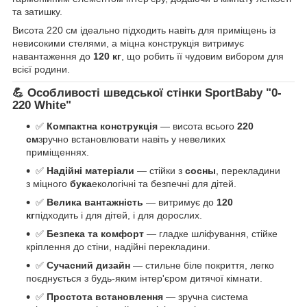
та затишку.
Висота 220 см ідеально підходить навіть для приміщень із
невисокими стелями, а міцна конструкція витримує
навантаження до
120 кг
, що робить її чудовим вибором для
всієї родини.
💪 Особливості шведської стінки SportBaby "0-
220 White"
✅
Компактна конструкція
— висота всього
220
см
зручно встановлювати навіть у невеликих
приміщеннях.
✅
Надійні матеріали
— стійки з
сосны
, перекладини
з міцного
бука
екологічні та безпечні для дітей.
✅
Велика вантажність
— витримує до
120
кг
підходить і для дітей, і для дорослих.
✅
Безпека та комфорт
— гладке шліфування, стійке
кріплення до стіни, надійні перекладини.
✅
Сучасний дизайн
— стильне біле покриття, легко
поєднується з будь-яким інтер'єром дитячої кімнати.
✅
Простота встановлення
— зручна система