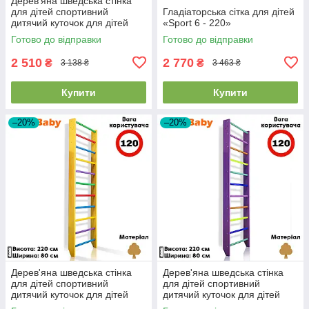
Дерев'яна шведська стінка
для дітей спортивний
Гладіаторська сітка для дітей
дитячий куточок для дітей
«Sport 6 - 220»
Sportbaby "Teenager-0-220
Готово до відправки
Готово до відправки
Green"
2 510
2 770
₴
₴
3 138 ₴
3 463 ₴
Купити
Купити
–20%
–20%
Дерев'яна шведська стінка
Дерев'яна шведська стінка
для дітей спортивний
для дітей спортивний
дитячий куточок для дітей
дитячий куточок для дітей
SportBaby "0-220 Yellow"
Sportbaby "0-220 Purple"