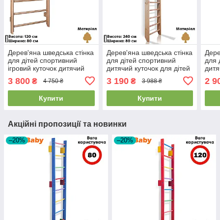
Дерев'яна шведська стінка
Дерев'яна шведська стінка
Дере
для дітей спортивний
для дітей спортивний
для 
ігровий куточок дитячий
дитячий куточок для дітей
дитя
SportBaby «Baby 0-120»
Sportbaby "Sport 0-240"
Spor
3 800
3 190
2 9
₴
₴
4 750 ₴
3 988 ₴
Купити
Купити
Акційні пропозиції та новинки
–20%
–20%