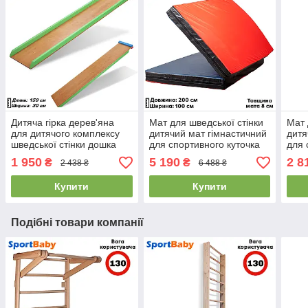
Дитяча гірка дерев'яна
Мат для шведської стінки
Мат 
для дитячого комплексу
дитячий мат гімнастичний
дитя
шведської стінки дошка
для спортивного куточка
для 
для преса SportBaby 2 в 1
SportBaby «Книжка» 200 х
Spor
1 950
5 190
2 8
₴
₴
2 438 ₴
6 488 ₴
(150x30см)
100 x 8 см
х 80
Купити
Купити
Подібні товари компанії