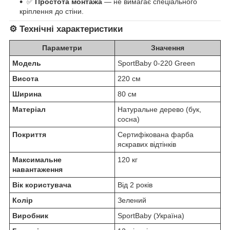
✅
Простота монтажа
— не вимагає спеціального
кріплення до стіни.
⚙️ Технічні характеристики
Параметри
Значення
Модель
SportBaby 0-220 Green
Висота
220 см
Ширина
80 см
Матеріал
Натуральне дерево (бук,
сосна)
Покриття
Сертифікована фарба
яскравих відтінків
Максимальне
120 кг
навантаження
Вік користувача
Від 2 років
Колір
Зелений
Виробник
SportBaby (Україна)