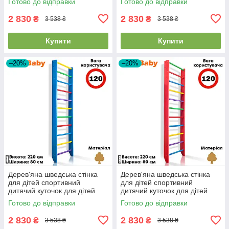
Готово до відправки
Готово до відправки
2 830
2 830
₴
₴
3 538 ₴
3 538 ₴
Купити
Купити
–20%
–20%
Дерев'яна шведська стінка
Дерев'яна шведська стінка
для дітей спортивний
для дітей спортивний
дитячий куточок для дітей
дитячий куточок для дітей
SportBaby "0-220 Blue"
SportBaby "0-220 Barby"
Готово до відправки
Готово до відправки
2 830
2 830
₴
₴
3 538 ₴
3 538 ₴