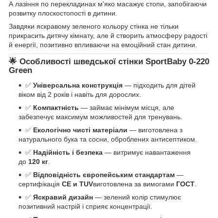
А лазіння по перекладинах м'яко масажує стопи, запобігаючи
розвитку плоскостопості в дитини.
Завдяки яскравому зеленого кольору стінка не тільки
прикрасить дитячу кімнату, але й створить атмосферу радості
й енергії, позитивно впливаючи на емоційний стан дитини.
🌟 Особливості шведської стінки SportBaby 0-220
Green
✅
Універсальна конструкція
— підходить для дітей
віком від 2 років і навіть для дорослих.
✅
Компактність
— займає мінімум місця, але
забезпечує максимум можливостей для тренувань.
✅
Екологічно чисті матеріали
— виготовлена з
натурального бука та сосни, оброблених антисептиком.
✅
Надійність і безпека
— витримує навантаження
до
120 кг
.
✅
Відповідність європейським стандартам
—
сертифікація
СЕ и TUV
виготовлена за вимогами
ГОСТ
.
✅
Яскравий дизайн
— зелений колір стимулює
позитивний настрій і сприяє концентрації.