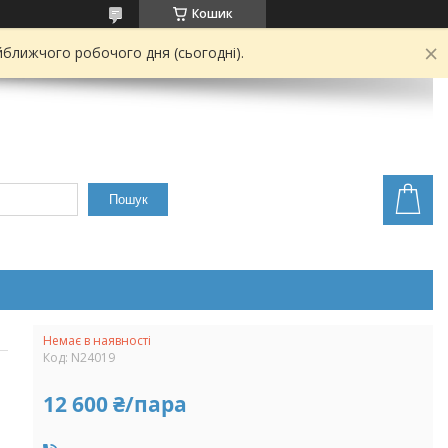
Кошик
йближчого робочого дня (сьогодні).
Пошук
Немає в наявності
Код:
N24019
12 600 ₴/пара