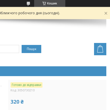
Кошик
йближчого робочого дня (сьогодні).
Пошук
Готово до відправки
Код:
3050730210
320 ₴