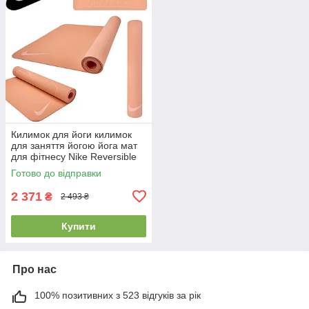
Килимок для йоги килимок
для заняття йогою йога мат
для фітнесу Nike Reversible
Yoga Mat Apricot 172х61х0,4
Готово до відправки
см
2 371
₴
2 493 ₴
Купити
Про нас
100% позитивних з 523 відгуків за рік