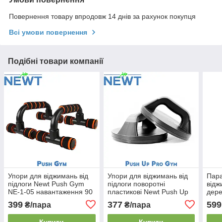
Повернення товару впродовж 14 днів за рахунок покупця
Всі умови повернення
Подібні товари компанії
Упори для віджимань від
Упори для віджимань від
Пара
підлоги Newt Push Gym
підлоги поворотні
відж
NE-1-05 навантаження 90
пластикові Newt Push Up
дере
кг чорно-помаранчеві
Pro Gym навантаження
Prem
399
377
599
₴/пара
₴/пара
130 кг
шт д
Купити
Купити