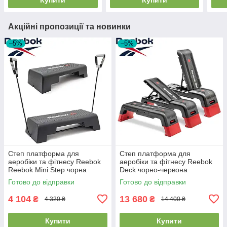
Акційні пропозиції та новинки
–5%
–5%
Степ платформа для
Степ платформа для
аеробіки та фітнесу Reebok
аеробіки та фітнесу Reebok
Reebok Mini Step чорна
Deck чорно-червона
навантаження 110 кг вага 7 кг
навантаження 150 кг вага
Готово до відправки
Готово до відправки
12,4 кг
4 104
13 680
₴
₴
4 320 ₴
14 400 ₴
Купити
Купити