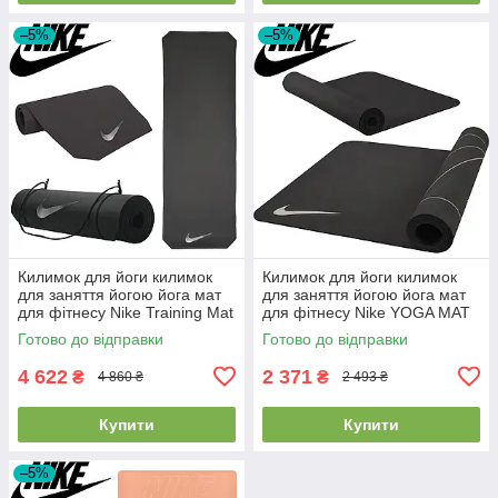
–5%
–5%
Килимок для йоги килимок
Килимок для йоги килимок
для заняття йогою йога мат
для заняття йогою йога мат
для фітнесу Nike Training Mat
для фітнесу Nike YOGA MAT
2.0 Black-White 180x60x0,8
TPE сірий 172 х 61 см x 4 мм
Готово до відправки
Готово до відправки
см
4 622
2 371
₴
₴
4 860 ₴
2 493 ₴
Купити
Купити
–5%