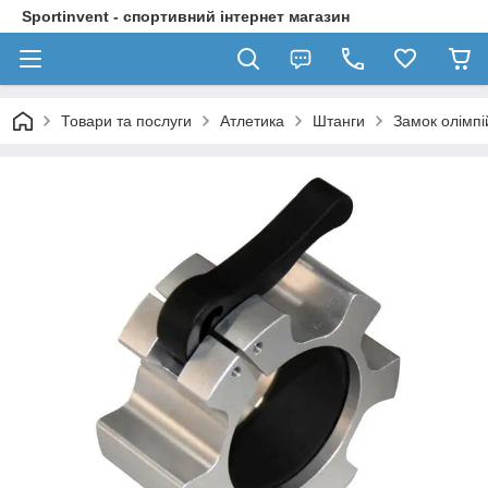
Sportinvent - спортивний інтернет магазин
Товари та послуги
Атлетика
Штанги
Замок олімпі