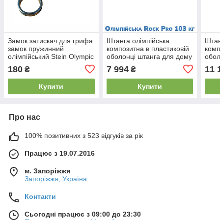
Замок затискач для грифа
Штанга олімпійська
Штан
замок пружинний
композитна в пластиковій
комп
олімпійський Stein Olympic
оболонці штанга для дому
обол
collars Ø 50 мм
Newt Rock Pro гриф 1,8 м
Newt
180
7 994
11 
₴
₴
вага 75 кг ⌀50мм
95 к
Купити
Купити
Про нас
100% позитивних з 523 відгуків за рік
Працює з 19.07.2016
м. Запоріжжя
Запоріжжя, Україна
Контакти
Сьогодні працює з 09:00 до 23:30