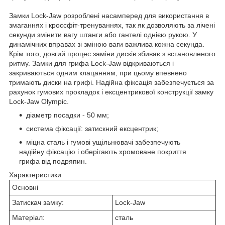
Замки Lock-Jaw розроблені насамперед для використання в
змаганнях і кроссфіт-тренуваннях, так як дозволяють за лічені
секунди змінити вагу штанги або гантелі однією рукою. У
динамічних вправах зі зміною ваги важлива кожна секунда.
Крім того, довгий процес заміни дисків збиває з встановленого
ритму. Замки для грифа Lock-Jaw відкриваються і
закриваються одним клацанням, при цьому впевнено
тримають диски на грифі. Надійна фіксація забезпечується за
рахунок гумових прокладок і ексцентрикової конструкції замку
Lock-Jaw Olympic.
діаметр посадки - 50 мм;
система фіксації: затискний ексцентрик;
міцна сталь і гумові ущільнювачі забезпечують
надійну фіксацію і оберігають хромоване покриття
грифа від подряпин.
Характеристики
Основні
Затискач замку:
Lock-Jaw
Матеріал:
сталь