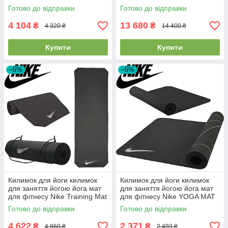
навантаження 110 кг вага 7 кг
навантаження 150 кг вага
Готово до відправки
Готово до відправки
12,4 кг
4 104
13 680
₴
₴
4 320 ₴
14 400 ₴
Купити
Купити
–5%
–5%
Килимок для йоги килимок
Килимок для йоги килимок
для заняття йогою йога мат
для заняття йогою йога мат
для фітнесу Nike Training Mat
для фітнесу Nike YOGA MAT
2.0 Black-White 180x60x0,8
TPE сірий 172 х 61 см x 4 мм
Готово до відправки
Готово до відправки
см
4 622
2 371
₴
₴
4 860 ₴
2 493 ₴