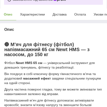
Опис
Характеристики
Доставка
Оплата
Умови п
Опис
🔵 М'яч для фітнесу (фітбол)
напівмасажний 65 см Newt HMS — з
насосом, до 150 кг
Фітбол
Newt HMS 65 см
— універсальний інструмент для
домашніх тренувань, фітнесу та реабілітації.
Він поєднує в собі класичну форму гімнастичного м'яча та
додатковий
масажний ефект
завдяки спеціальним пухирцям
на одній стороні.
Друга частина поверхні гладка, тому ви можете змінювати тип
навантаження залежно від вправи.
Напівмасажний м'яч для фітнесу допомагає активізувати
кровообіг, знизити м'язову напругу та зменшити больові