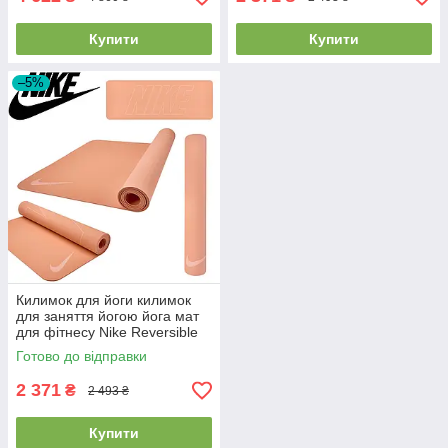
Купити
Купити
–5%
Килимок для йоги килимок
для заняття йогою йога мат
для фітнесу Nike Reversible
Yoga Mat Apricot 172х61х0,4
Готово до відправки
см
2 371
₴
2 493 ₴
Купити