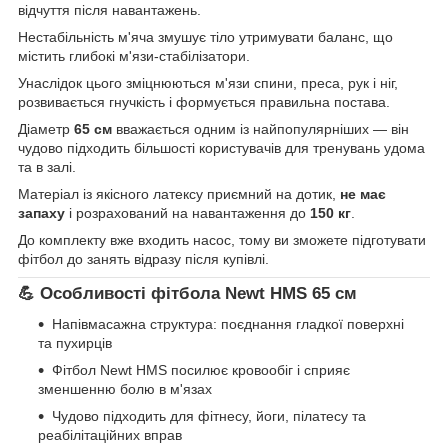
відчуття після навантажень.
Нестабільність м'яча змушує тіло утримувати баланс, що
містить глибокі м'язи-стабілізатори.
Унаслідок цього зміцнюються м'язи спини, преса, рук і ніг,
розвивається гнучкість і формується правильна постава.
Діаметр
65 см
вважається одним із найпопулярніших — він
чудово підходить більшості користувачів для тренувань удома
та в залі.
Матеріал із якісного латексу приємний на дотик,
не має
запаху
і розрахований на навантаження до
150 кг
.
До комплекту вже входить насос, тому ви зможете підготувати
фітбол до занять відразу після купівлі.
💪 Особливості фітбола Newt HMS 65 см
Напівмасажна структура: поєднання гладкої поверхні
та пухирців
Фітбол Newt HMS посилює кровообіг і сприяє
зменшенню болю в м'язах
Чудово підходить для фітнесу, йоги, пілатесу та
реабілітаційних вправ