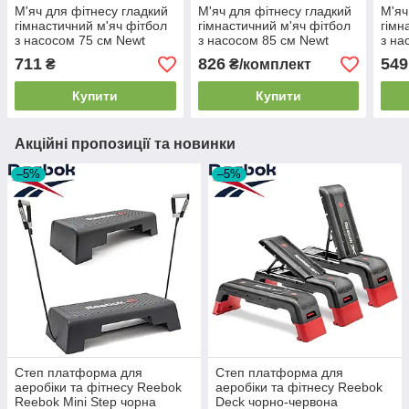
М'яч для фітнесу гладкий
М'яч для фітнесу гладкий
М'яч
гімнастичний м'яч фітбол
гімнастичний м'яч фітбол
гімн
з насосом 75 см Newt
з насосом 85 см Newt
з на
HMS синій навантаження
HMS сірий навантаження
HMS
711
826
549
₴
₴/комплект
150 кг
150 кг
нава
Купити
Купити
Акційні пропозиції та новинки
–5%
–5%
Степ платформа для
Степ платформа для
аеробіки та фітнесу Reebok
аеробіки та фітнесу Reebok
Reebok Mini Step чорна
Deck чорно-червона