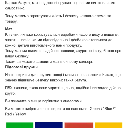
Каркас батута, мат і підлогові пружин - це всі ми виготовляємо
самостійно.
Тому можемо гарантувати якість і безпеку кожного елемента
товару.
Мат
Клієнти, які вже користувалися виробами нашого цеху з пошиття,
знають, наскільки ми відповідально і дбайливо ставимося до
кожної деталі виготовленого нами продукту.
Тому мат ми шиємо з надійною тканини, акуратно і з турботою про
вашу безпеку.
Також ви можете замовити мат в синьому кольорі.
Підлогові пружин
Наші покриття для пружин товщі і масивніше аналоги з Китаю, що
значно підвищує безпеку використання батута.
ПВХ тканина, якою вони укритті щільна, надійна і виглядає дійсно
круто.
Ви побачите різницю порівняно з аналогами.
Ви можете вибрати колір покриття на ваш смак: Green \ "Blue \"
Red \ Yellow