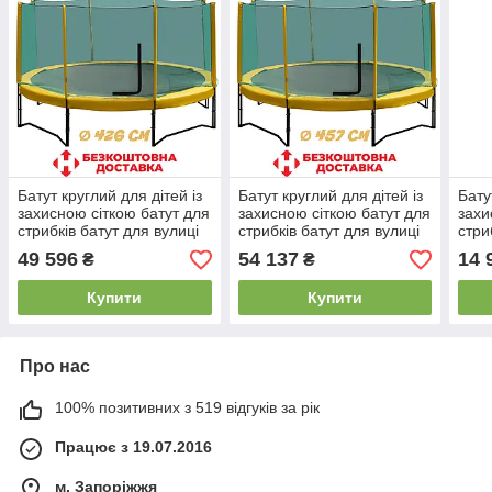
Батут круглий для дітей із
Батут круглий для дітей із
Бату
захисною сіткою батут для
захисною сіткою батут для
захи
стрибків батут для вулиці
стрибків батут для вулиці
стри
KIDIGO Premium Ukraine
KIDIGO Premium Ukraine
для 
49 596
54 137
14 
₴
₴
426 см
457 см
діам
Купити
Купити
Про нас
100% позитивних з 519 відгуків за рік
Працює з 19.07.2016
м. Запоріжжя