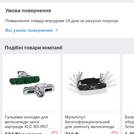
Умови повернення
Повернення товару впродовж 14 днів за рахунок покупця
Всі умови повернення
Подібні товари компанії
Гальмівні колодки для
Мультитул
Безк
велосипеда шосе
багатофункціональний
обод
картридж XLC BS-R07,
для ремонту велосипеда
Schw
4шт, 55мм
XLC TO-M11 Q-Serie 10