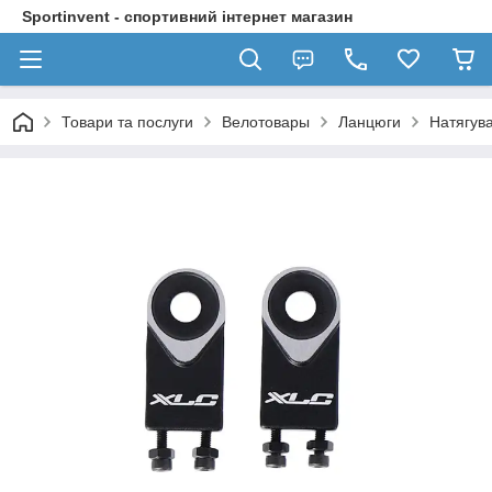
Sportinvent - спортивний інтернет магазин
Товари та послуги
Велотовары
Ланцюги
Натягув