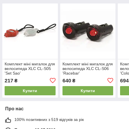
Комплект міні мигалок для
Комплект міні мигалок для
Комп
велосипеда XLC CL-S05
велосипеда XLC CL-S06
вело
'Set Sao'
'Racebar'
'Col
217
640
694
₴
₴
Купити
Купити
Про нас
100% позитивних з 519 відгуків за рік