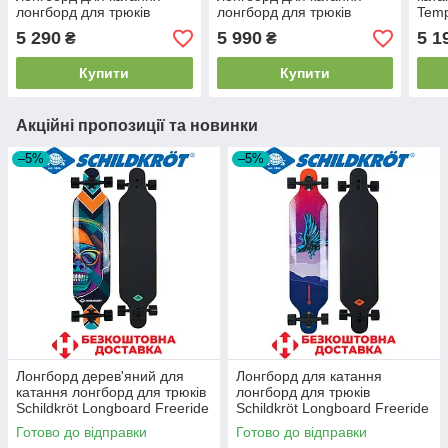
лонгборд для трюків
лонгборд для трюків
Temp
Tempish Mini Nautical
Tempish Flow 42 ABEC 7
Crui
5 290
5 990
5 1
₴
₴
ABEC 7 78А навантаження
78А навантаження 100 кг
22 с
80 кг
Купити
Купити
Акційні пропозиції та новинки
–5%
–5%
Лонгборд дерев'яний для
Лонгборд для катання
катання лонгборд для трюків
лонгборд для трюків
Schildkröt Longboard Freeride
Schildkröt Longboard Freeride
41" Cool Chimp 2020
41" God Feather 2020v
Готово до відправки
Готово до відправки
навантаження 100 кг