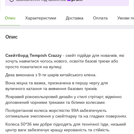
Опис
Характеристики
Доставка
Оплата
Умови п
Опис
Скейтборд Tempish Crazzy
- скейт підійде для новачків, які
хочуть навчитися чогось нового, освоїти базові трюки або
просто покататися на вулиці.
Дека виконана з 9-ти шарів китайського клена.
Вона міцна та важка, призначена в першу чергу для
вуличного катання та вивчення базових трюків.
Яскравий різнокольоровий дизайн у стилі стрітарт, відмінно
доповнений чорними треками та білими колесами.
Поліуретанові колеса жорсткістю 99A забезпечують
оптимальне зчеплення у скейтпарку та на гладких поверхнях.
Колеса 50*36 мм добре підходять для технічної їзди, низький
центр ваги забезпечує кращу керованість та стійкість.