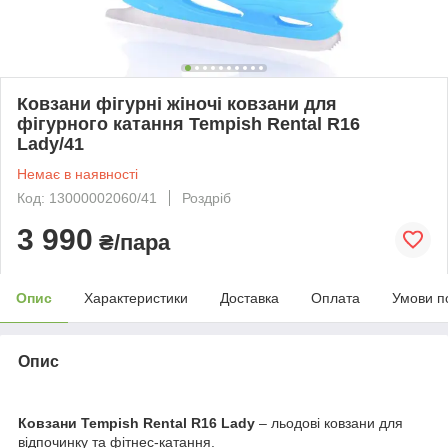
Ковзани фігурні жіночі ковзани для
фігурного катання Tempish Rental R16
Lady/41
Немає в наявності
Код: 13000002060/41
Роздріб
3 990
₴/пара
Опис
Характеристики
Доставка
Оплата
Умови п
Опис
Ковзани Tempish Rental R16 Lady
– льодові ковзани для
відпочинку та фітнес-катання.