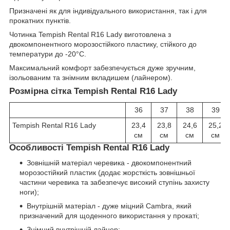
Призначені як для індивідуального використання, так і для
прокатних пунктів.
Чотинка Tempish Rental R16 Lady виготовлена з
двокомпонентного морозостійкого пластику, стійкого до
температури до -20°C.
Максимальний комфорт забезпечується дуже зручним,
ізольованим та знімним вкладишем (лайнером).
Розмірна сітка Tempish Rental R16 Lady
36
37
38
39
Tempish Rental R16 Lady
23,4
23,8
24,6
25,2
см
см
см
см
Особливості Tempish Rental R16 Lady
Зовнішній матеріал черевика - двокомпонентний
морозостійкий пластик (додає жорсткість зовнішньої
частини черевика та забезпечує високий ступінь захисту
ноги);
Внутрішній матеріал - дуже міцний Cambra, який
призначений для щоденного використання у прокаті;
Знімний внутрішній лайнер;