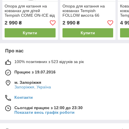
Опора для катання на
Опора для катання на
Ковз
ковзанах для дітей
ковзанах Tempish
ковз
Tempish COME ON-ICE від
FOLLOW висота 66
Temp
2,5 років висота 87 см
смОпора для катания на
2 990
2 990
4 9
₴
₴
коньках Tempish FOLLOW
высота 66 см
Купити
Купити
Про нас
100% позитивних з 523 відгуків за рік
Працює з 19.07.2016
м. Запоріжжя
Запоріжжя, Україна
Контакти
Сьогодні працює з 12:00 до 23:30
Показати весь графік роботи