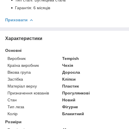
Тип сталі: Вуглецева сталь
Гарантія: 6 місяців
Приховати
Характеристики
Основні
Виробник
Tempish
Країна виробник
Чехія
Вікова група
Доросла
Застібка
Кліпси
Матеріал верху
Пластик
Призначення ковзанів
Прогулянкові
Стан
Новий
Тип леза
Фігурне
Колір
Блакитний
Розміри