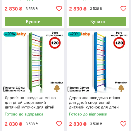
2 830
2 830
₴
₴
3 538 ₴
3 538 ₴
Купити
Купити
–20%
–20%
Дерев'яна шведська стінка
Дерев'яна шведська стінка
для дітей спортивний
для дітей спортивний
дитячий куточок для дітей
дитячий куточок для дітей
SportBaby "0-220 Green"
SportBaby "0-220 Blue"
Готово до відправки
Готово до відправки
2 830
2 830
₴
₴
3 538 ₴
3 538 ₴