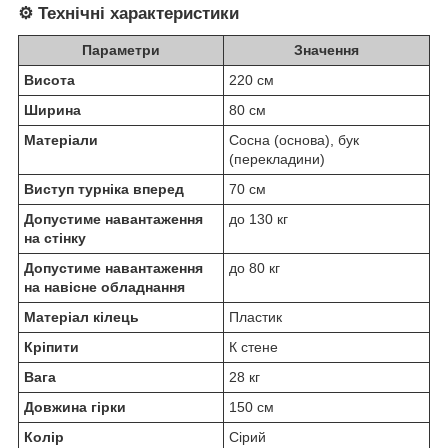
⚙️ Технічні характеристики
Параметри
Значення
Висота
220 см
Ширина
80 см
Матеріали
Сосна (основа), бук
(перекладини)
Виступ турніка вперед
70 см
Допустиме навантаження
до 130 кг
на стінку
Допустиме навантаження
до 80 кг
на навісне обладнання
Матеріал кілець
Пластик
Кріпити
К стене
Вага
28 кг
Довжина гірки
150 см
Колір
Сірий