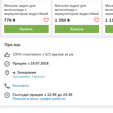
Мигалка задня для
Мигалка задня для
Мига
велосипеда з
велосипеда з
вело
акумулятором водостійкий
акумулятором водостійкий
акум
велоліхтар Knog Plug Rear
велоліхтар Knog Blinder
вело
776
1 350
1 1
₴
₴
10 Lumens Black USB
Grid COB Rear 100
Mini
заряд
Lumens
Lum
Купити
Купити
Про нас
100% позитивних з 523 відгуків за рік
Працює з 19.07.2016
м. Запоріжжя
Запоріжжя, Україна
Контакти
Сьогодні працює з 12:00 до 23:30
Показати весь графік роботи