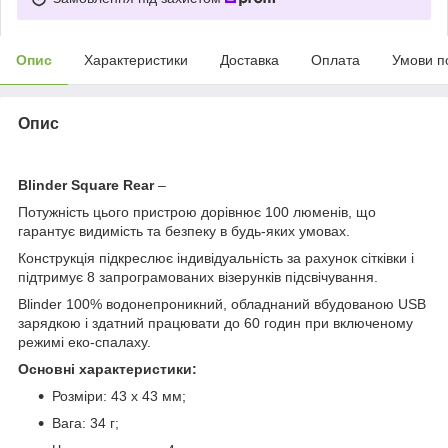
Опис
Характеристики
Доставка
Оплата
Умови п
Опис
Blinder Square Rear
–
Потужність цього пристрою дорівнює 100 люменів, що
гарантує видимість та безпеку в будь-яких умовах.
Конструкція підкреслює індивідуальність за рахунок сітківки і
підтримує 8 запрограмованих візерунків підсвічування.
Blinder 100% водонепроникний, обладнаний вбудованою USB
зарядкою і здатний працювати до 60 годин при включеному
режимі еко-спалаху.
Основні характеристики:
Розміри: 43 x 43 мм;
Вага: 34 г;