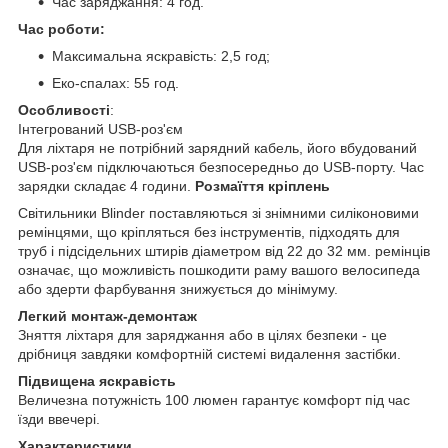
Час заряджання: 4 год.
Час роботи:
Максимальна яскравість: 2,5 год;
Еко-спалах: 55 год.
Особливості
:
Інтегрований USB-роз'єм
Для ліхтаря не потрібний зарядний кабель, його вбудований
USB-роз'єм підключаються безпосередньо до USB-порту. Час
зарядки складає 4 години.
Розмаїття кріплень
Світильники Blinder поставляються зі знімними силіконовими
ремінцями, що кріпляться без інструментів, підходять для
труб і підсідельних штирів діаметром від 22 до 32 мм. ремінців
означає, що можливість пошкодити раму вашого велосипеда
або здерти фарбування знижується до мінімуму.
Легкий монтаж-демонтаж
Зняття ліхтаря для заряджання або в цілях безпеки - це
дрібниця завдяки комфортній системі видалення застібки.
Підвищена яскравість
Величезна потужність 100 люмен гарантує комфорт під час
їзди ввечері.
Характеристики