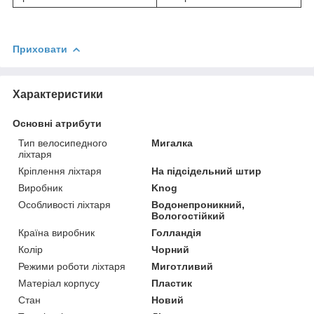
Приховати
Характеристики
Основні атрибути
Тип велосипедного
Мигалка
ліхтаря
Кріплення ліхтаря
На підсідельний штир
Виробник
Knog
Особливості ліхтаря
Водонепроникний,
Вологостійкий
Країна виробник
Голландія
Колір
Чорний
Режими роботи ліхтаря
Миготливий
Матеріал корпусу
Пластик
Стан
Новий