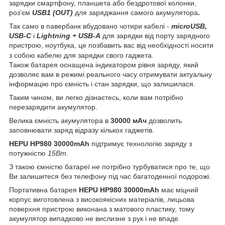
зарядки смартфону, планшета або бездротової колонки,
роз'єм
USB1 (OUT)
для заряджання самого акумулятора
.
Так само в павербанк вбудовано чотири кабелі -
microUSB,
USB-C
і
Lightning + USB-A
для зарядки від порту зарядного
пристрою, ноутбука, це позбавить вас від необхідності носити
з собою кабелю для зарядки свого гаджета.
Також батарея оснащена індикатором рівня заряду, який
дозволяє вам в режимі реального часу отримувати актуальну
інформацію про ємність і стан зарядки, що залишилася.
Таким чином, ви легко дізнаєтесь, коли вам потрібно
перезарядити акумулятор.
Велика ємність акумулятора в
30000 мАч
дозволить
заповнювати заряд відразу кількох гаджетів.
HEPU HP980 30000mAh
підтримує технологію заряду з
потужністю
15Вт
.
З такою ємністю батареї не потрібно турбуватися про те, що
Ви залишитеся без телефону під час багатоденної подорожі.
Портативна батарея
HEPU HP980 30000mAh
має міцний
корпус виготовлена з високоякісних матеріалів, лицьова
поверхня пристрою виконана з матового пластику, тому
акумулятор випадково не вислизне з рук і не впаде.