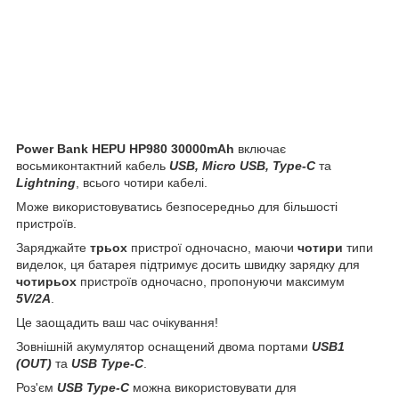
Power Bank HEPU HP980 30000mAh
включає
восьмиконтактний кабель
USB, Micro USB, Type-C
та
Lightning
, всього чотири кабелі.
Може використовуватись безпосередньо для більшості
пристроїв.
Заряджайте
трьох
пристрої одночасно, маючи
чотири
типи
виделок, ця батарея підтримує досить швидку зарядку для
чотирьох
пристроїв одночасно, пропонуючи максимум
5V/2А
.
Це заощадить ваш час очікування!
Зовнішній акумулятор оснащений двома портами
USB1
(OUT)
та
USB Type-C
.
Роз'єм
USB Type-C
можна використовувати для