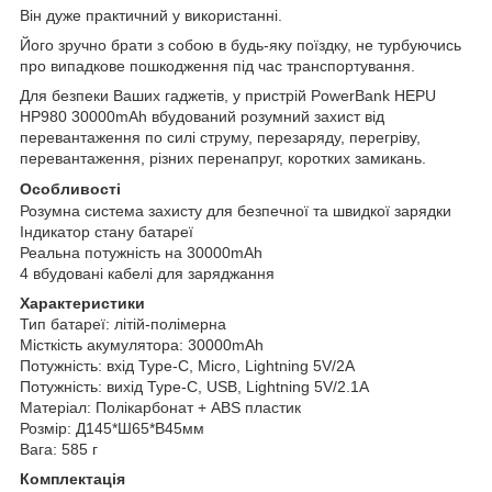
Він дуже практичний у використанні.
Його зручно брати з собою в будь-яку поїздку, не турбуючись
про випадкове пошкодження під час транспортування.
Для безпеки Ваших гаджетів, у пристрій PowerBank HEPU
HP980 30000mAh вбудований розумний захист від
перевантаження по силі струму, перезаряду, перегріву,
перевантаження, різних перенапруг, коротких замикань.
Особливості
Розумна система захисту для безпечної та швидкої зарядки
Індикатор стану батареї
Реальна потужність на 30000mAh
4 вбудовані кабелі для заряджання
Характеристики
Тип батареї: літій-полімерна
Місткість акумулятора: 30000mAh
Потужність: вхід Type-C, Micro, Lightning 5V/2А
Потужність: вихід Type-C, USB, Lightning 5V/2.1А
Матеріал: Полікарбонат + ABS пластик
Розмір: Д145*Ш65*В45мм
Вага: 585 г
Комплектація