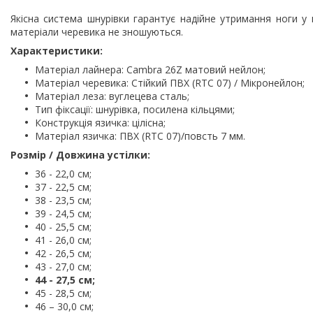
Якісна система шнурівки гарантує надійне утримання ноги у 
матеріали черевика не зношуються.
Характеристики:
Матеріал лайнера: Cambra 26Z матовий нейлон;
Матеріал черевика: Стійкий ПВХ (RTC 07) / Мікронейлон;
Матеріал леза: вуглецева сталь;
Тип фіксації: шнурівка, посилена кільцями;
Конструкція язичка: цілісна;
Матеріал язичка: ПВХ (RTC 07)/повсть 7 мм.
Розмір / Довжина устілки:
36 - 22,0 см;
37 - 22,5 см;
38 - 23,5 см;
39 - 24,5 см;
40 - 25,5 см;
41 - 26,0 см;
42 - 26,5 см;
43 - 27,0 см;
44 - 27,5 см;
45 - 28,5 см;
46 – 30,0 см;