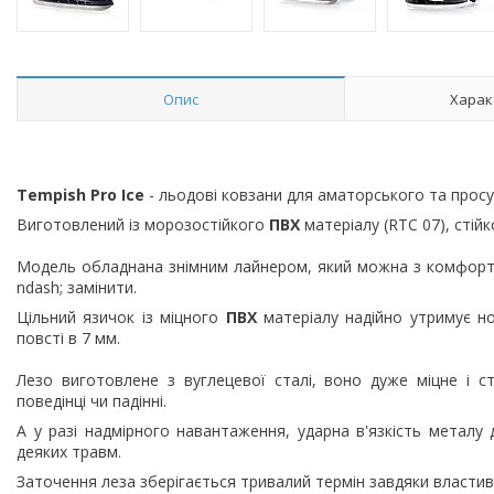
Опис
Харак
Tempish Pro Ice
- льодові ковзани для аматорського та просу
Виготовлений із морозостійкого
ПВХ
матеріалу (RTC 07), стій
Модель обладнана знімним лайнером, який можна з комфорто
ndash; замінити.
Цільний язичок із міцного
ПВХ
матеріалу надійно утримує н
повсті в 7 мм.
Лезо виготовлене з вуглецевої сталі, воно дуже міцне і 
поведінці чи падінні.
А у разі надмірного навантаження, ударна в'язкість металу
деяких травм.
Заточення леза зберігається тривалий термін завдяки власти