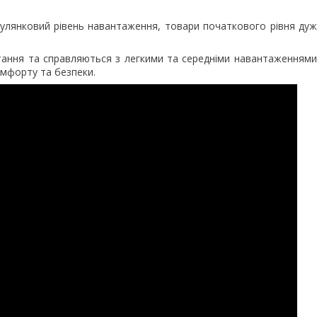
гулянковий рівень навантаження, товари початкового рівня ду
тання та справляються з легкими та середніми навантаженнями
мфорту та безпеки.