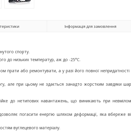
теристики
Інформація для замовлення
нутого спорту.
кого до низьких температур, аж до -25°C.
м прати або ремонтувати, а у разі його повної непридатності
огу, але при цьому не здається занадто жорстким завдяки ша
стійке до нетипових навантажень, що виникають при невміло
 дозволяє погасити енергію шляхом деформації, яка вбереже в
востям вуглецевого матеріалу.