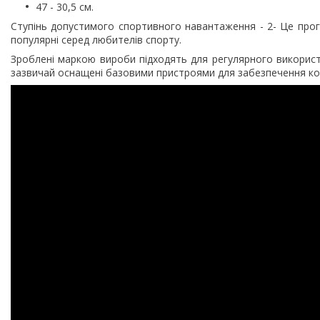
47 - 30,5 см.
Ступінь допустимого спортивного навантаження - 2- Це про
популярні серед любителів спорту.
Зроблені маркою вироби підходять для регулярного викорис
зазвичай оснащені базовими пристроями для забезпечення ко