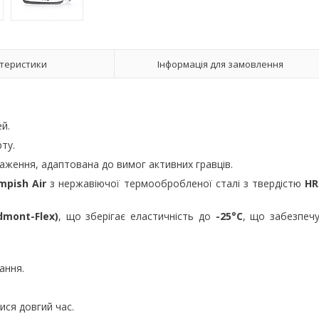
теристики
Інформація для замовлення
й.
ту.
аження, адаптована до вимог активних гравців.
mpish Air
з нержавіючої термообробленої сталі з твердістю
HR
dmont-Flex)
, що зберігає еластичність до
-25°C
, що забезпеч
рання.
ися довгий час.