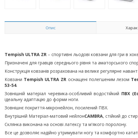
Опис
Харак
Tempish ULTRA ZR
– спортивні льодові ковзани для гри в хоке
Призначені для гравців середнього рівня та аматорського спор
Конструкція ковзанів розрахована на велике регулярне навант
Ковзани
Tempish ULTRA ZR
оснащені полегшеним лезом
Te
53-54
.
Зовнішній матеріал черевика-особливий водостійкий
ПВХ (E
ідеальну адаптацію до форми ноги.
Зовнішнє покриття-мікронейлон, посилений ПВХ.
Внутрішній Матеріал-матовий нейлон
CAMBRA
, стійкий до сти
Склянка виконана на основі латексу та м'якого поролону.
Все це дозволяє надійно утримувати ногу та комфортно катат