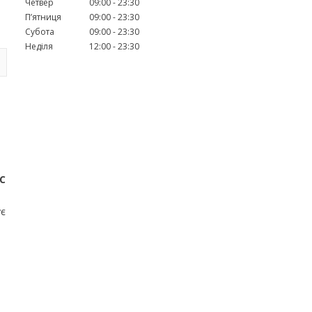
Четвер
09:00
23:30
Пʼятниця
09:00
23:30
Субота
09:00
23:30
Неділя
12:00
23:30
C
ує