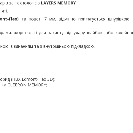
шарів за технологією
LAYERS MEMORY
яті.
nt-Flex)
та повсті 7 мм, відмінно притягується шнурівкою,
брами. жорсткості для захисту від удару шайбою або хокейн
ною. з'єднанням та з внутрішньою підкладкою.
орид (ПВХ Edmont-Flex 3D);
13S та CLEERON MEMORY;