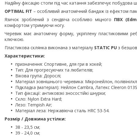
Надійну фіксацію стопи під час катання забезпечує побудова 
OPTIMAL FIT
– особливий анатомічний бандаж із ефектом пам'
Язичок зроблений з сендвіча особливо міцного
ПВХ (Edmo
комфортом утримуючи ногу.
Черевик має анатомічну форму, укріплену пластиковими ре
ключкою.
Пластикова склянка виконана з матеріалу
STATIC PU
з безшов
Характеристики:
призначення: Спортивне, для гри в хокей;
Тип: Для прогресуючих та любителів;
Вікова група: Дорослі;
Матеріал зовнішнього черевика: Мікронейлон, полівінілхл
Підкладка (матеріал): Нейлон Cambra, Латекс Cleeron 0
Тип фіксації: антиковзкі зносостійкі шнурки;
Скло: Nylon Extra Hard;
Лезо: Tempish Air;
Матеріал леза: Нержавіюча сталь HRC 53-54.
Розмір / Довжина устілки:
38 - 23,5 см;
39 - 24,0 см;