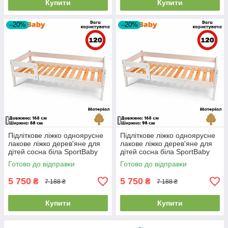
Купити
Купити
–20%
–20%
Підліткове ліжко одноярусне
Підліткове ліжко одноярусне
лакове ліжко дерев'яне для
лакове ліжко дерев'яне для
дітей сосна біла SportBaby
дітей сосна біла SportBaby
"Тиша" (80x160см)
"Тиша" (90x160см)
Готово до відправки
Готово до відправки
5 750
5 750
₴
₴
7 188 ₴
7 188 ₴
Купити
Купити