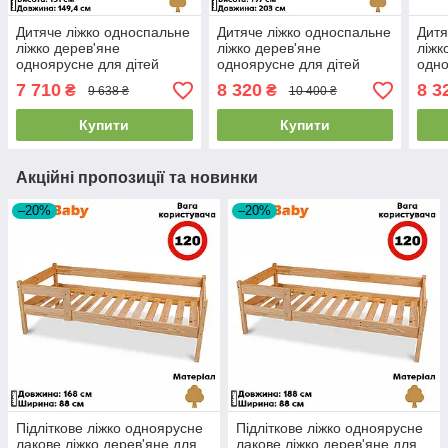
Дитяче ліжко односпальне
Дитяче ліжко односпальне
Дитя
ліжко дерев'яне
ліжко дерев'яне
ліжк
одноярусне для дітей
одноярусне для дітей
одно
лакове "Вігвам"
лакове "Вігвам 2"
лако
7 710
8 320
8 3
₴
₴
9 638 ₴
10 400 ₴
(70х140см)
(80х190см)
(80х
Купити
Купити
Акційні пропозиції та новинки
–20%
–20%
Підліткове ліжко одноярусне
Підліткове ліжко одноярусне
лакове ліжко дерев'яне для
лакове ліжко дерев'яне для