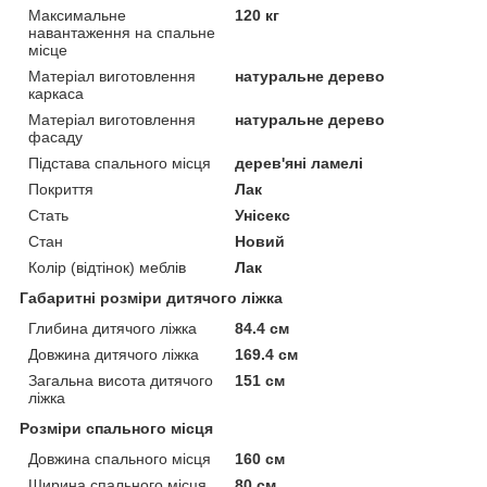
Максимальне
120 кг
навантаження на спальне
місце
Матеріал виготовлення
натуральне дерево
каркаса
Матеріал виготовлення
натуральне дерево
фасаду
Підстава спального місця
дерев'яні ламелі
Покриття
Лак
Стать
Унісекс
Стан
Новий
Колір (відтінок) меблів
Лак
Габаритні розміри дитячого ліжка
Глибина дитячого ліжка
84.4 см
Довжина дитячого ліжка
169.4 см
Загальна висота дитячого
151 см
ліжка
Розміри спального місця
Довжина спального місця
160 см
Ширина спального місця
80 см