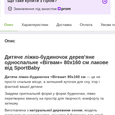
Що таке купити з Пром?
Замовлення під захистом
Опис
Характеристики
Доставка
Оплата
Умови п
Опис
Дитяче ліжко-будиночок дерев'яне
односпальне «Вігвам» 80х160 см лакове
від SportBaby
Дитяче ліжко-будиночок «Вігвам» 80х160 см
— це не
просто спальне місце, а затишний куточок для сну, ігор і
фантазії вашої дитини.
Завдяки оригінальній формі у формі будиночка, ліжко
перетворює кімнату на простір для творчості, комфорту та
затишку.
Виготовлена з
натуральної деревини сосни
, модель