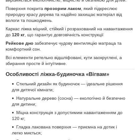
вирізняється екологічністю, міцністю й безпекою для дітей.
Поверхня покрита
прозорим лаком
, який підкреслює
природну красу дерева та надійно захищає матеріал від
вологи та пошкоджень.
Каркас ліжка міцний, стійкий і розрахований на навантаження
до
120 кг
, що гарантує довговічність конструкції
Рейкове дно
забезпечує чудову вентиляцію матраца та
комфортний сон.
Всі елементи ретельно відшліфовані, кути заокруглені, а
збирання просте й інтуїтивне.
Особливості ліжка-будиночка «Вігвам»
Стильний дизайн як будиночок — ідеальне рішення
для дитячої кімнати;
Натуральне дерево (сосна) — екологічно й безпечно
для дитини;
Міцна конструкція з допустимим навантаженням до
120 кг;
Гладка лакована поверхня — приємна на дотик і
легко миється;