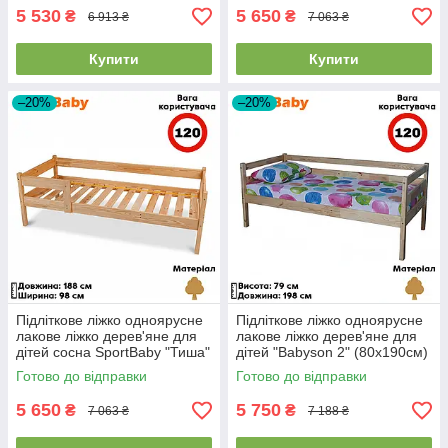
5 530
5 650
₴
₴
6 913 ₴
7 063 ₴
Купити
Купити
–20%
–20%
Підліткове ліжко одноярусне
Підліткове ліжко одноярусне
лакове ліжко дерев'яне для
лакове ліжко дерев'яне для
дітей сосна SportBaby "Тиша"
дітей "Babyson 2" (80x190см)
(90x180см)
Готово до відправки
Готово до відправки
5 650
5 750
₴
₴
7 063 ₴
7 188 ₴