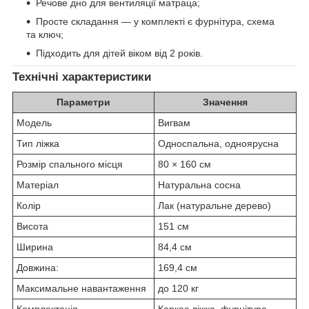
Речове дно для вентиляції матраца;
Просте складання — у комплекті є фурнітура, схема
та ключ;
Підходить для дітей віком від 2 років.
Технічні характеристики
Параметри
Значення
Модель
Вигвам
Тип ліжка
Односпальна, одноярусна
Розмір спального місця
80 × 160 см
Матеріал
Натуральна сосна
Колір
Лак (натуральне дерево)
Висота
151 см
Ширина
84,4 см
Довжина:
169,4 см
Максимальне навантаження
до 120 кг
Комплектація
Каркас ліжка, фурнітура,