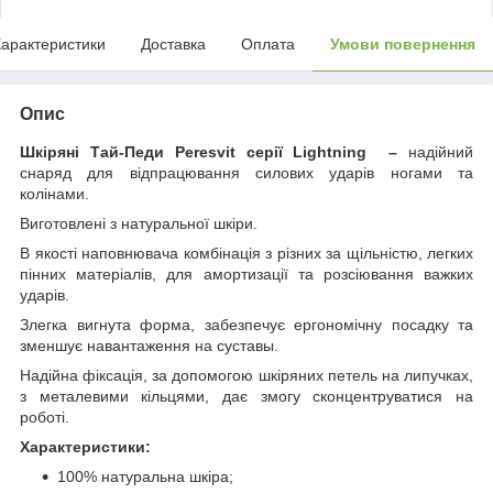
арактеристики
Доставка
Оплата
Умови повернення
Опис
Шкіряні Тай-Педи
Peresvit
серії
Lightning
–
надійний
снаряд для відпрацювання силових ударів ногами та
колінами.
Виготовлені з натуральної шкіри.
В якості наповнювача комбінація з різних за щільністю, легких
пінних матеріалів, для амортизації та розсіювання важких
ударів.
Злегка вигнута форма, забезпечує ергономічну посадку та
зменшує навантаження на суставы.
Надійна фіксація, за допомогою шкіряних петель на липучках,
з металевими кільцями, дає змогу сконцентруватися на
роботі.
Характеристики:
100% натуральна шкіра;