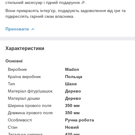
стильний аксесуар і гідний подарунок 🎉.
Вони прикрасять інтер'єр, подарують задоволення від гри та
підкреслять гарний смак власника.
Приховати
Характеристики
Основні
Виробник
Madon
Країна виробник
Польща
Тип
Шахи
Матеріал фігур/шашок
Дерево
Матеріал дошки
Дерево
Ширина ігрового поля
350 мм
Довжина ігрового поля
350 мм
Особливості
Ручна робота
Стан
Новий
Загальна ширина
420 мм