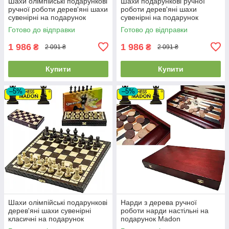
Шахи олімпійські подарункові
Шахи подарункові ручної
ручної роботи дерев'яні шахи
роботи дерев'яні шахи
сувенірні на подарунок
сувенірні на подарунок
MADON OLYMPIC (30x30см)
інтарсія MADON ROYAL MAXI
Готово до відправки
Готово до відправки
(31x31см)
1 986
1 986
₴
₴
2 091 ₴
2 091 ₴
Купити
Купити
–5%
–5%
Шахи олімпійські подарункові
Нарди з дерева ручної
дерев'яні шахи сувенірні
роботи нарди настільні на
класичні на подарунок
подарунок Madon
MADON OLYMPIC (35x35см)
Backgammon Duze розмір 48