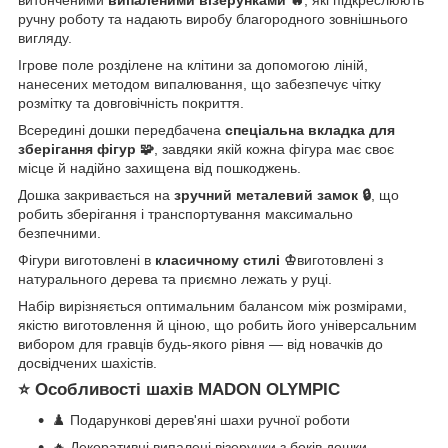
витонченими
випаленими візерунками 🔥
, які підкреслюють
ручну роботу та надають виробу благородного зовнішнього
вигляду.
Ігрове поле розділене на клітини за допомогою ліній,
нанесених методом випалювання, що забезпечує чітку
розмітку та довговічність покриття.
Всередині дошки передбачена
спеціальна вкладка для
зберігання фігур 🧩
, завдяки якій кожна фігура має своє
місце й надійно захищена від пошкоджень.
Дошка закривається на
зручний металевий замок 🔒
, що
робить зберігання і транспортування максимально
безпечними.
Фігури виготовлені в
класичному стилі ♔
виготовлені з
натурального дерева та приємно лежать у руці.
Набір вирізняється оптимальним балансом між розмірами,
якістю виготовлення й ціною, що робить його універсальним
вибором для гравців будь-якого рівня — від новачків до
досвідчених шахістів.
⭐ Особливості шахів MADON OLYMPIC
♟️ Подарункові дерев'яні шахи ручної роботи
🔥 Декоративні випалені візерунки з боків дошки