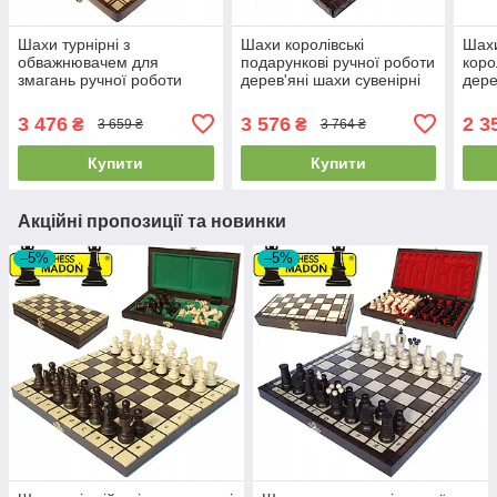
Шахи турнірні з
Шахи королівські
Шахи
обважнювачем для
подарункові ручної роботи
коро
змагань ручної роботи
дерев'яні шахи сувенірні
дере
дерев'яні шахи на
MADON Krolewskie
на п
подарунок Madon
(44х44см)
MAD
3 476
3 576
2 3
₴
₴
3 659 ₴
3 764 ₴
(35x35см)
Купити
Купити
Акційні пропозиції та новинки
–5%
–5%