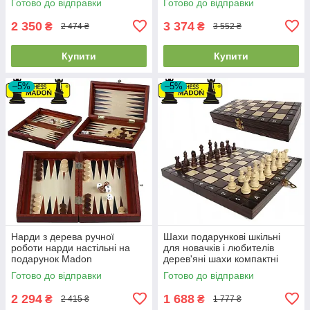
Готово до відправки
Готово до відправки
х 57 см вага 2 кг
2 350
3 374
₴
₴
2 474 ₴
3 552 ₴
Купити
Купити
–5%
–5%
Нарди з дерева ручної
Шахи подарункові шкільні
роботи нарди настільні на
для новачків і любителів
подарунок Madon
дерев'яні шахи компактні
Backgammon Male розмір 28
MADON SZKOLNE (27x27см)
Готово до відправки
Готово до відправки
х 33 см вага 700 г
2 294
1 688
₴
₴
2 415 ₴
1 777 ₴