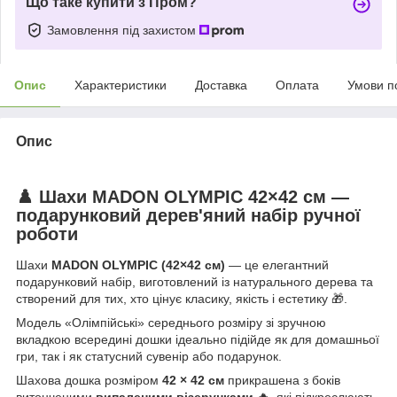
Що таке купити з Пром?
Замовлення під захистом
Опис
Характеристики
Доставка
Оплата
Умови п
Опис
♟️ Шахи MADON OLYMPIC 42×42 см —
подарунковий дерев'яний набір ручної
роботи
Шахи
MADON OLYMPIC (42×42 см)
— це елегантний
подарунковий набір, виготовлений із натурального дерева та
створений для тих, хто цінує класику, якість і естетику 🎁.
Модель «Олімпійські» середнього розміру зі зручною
вкладкою всередині дошки ідеально підійде як для домашньої
гри, так і як статусний сувенір або подарунок.
Шахова дошка розміром
42 × 42 см
прикрашена з боків