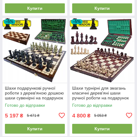
Купити
Купити
–5%
–5%
Шахи подарункові ручної
Шахи турнірні для змагань
роботи з дерев'яною дошкою
класичні дерев'яні шахи
шахи сувенірні на подарунок
ручної роботи на подарунок
MADON SPARTA (48x48см)
MADON №8 (54x54см)
Готово до відправки
Готово до відправки
5 197
4 800
₴
₴
5 471 ₴
5 053 ₴
Купити
Купити