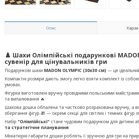
Опис
Харак
♟️ Шахи Олімпійські подарункові MADO
сувенір для цінувальників гри
Подарункові шахи
MADON OLYMPIC (30x30 см)
— це ідеальний 
Компактні розміри дають змогу легко взяти комплект із собо
умовах.
Фігурки виготовлені вручну провідними польськими майстрам
та випалювання 🔥.
Шахова дошка обпалена та частково розрахована вручну, а в
зберігання фігур 🎁 — окремі секції для світлих і темних фігур з
Набір
"Олімпійські"
стане чудовим подарунком для дитини а
та стратегічне планування
.
Мініатюрні габарити дошки роблять її зручною для гри на прир