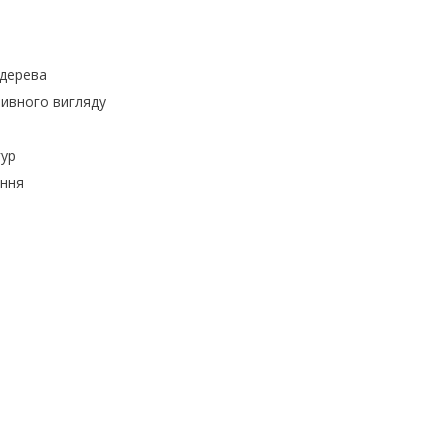
 дерева
зивного вигляду
гур
ення