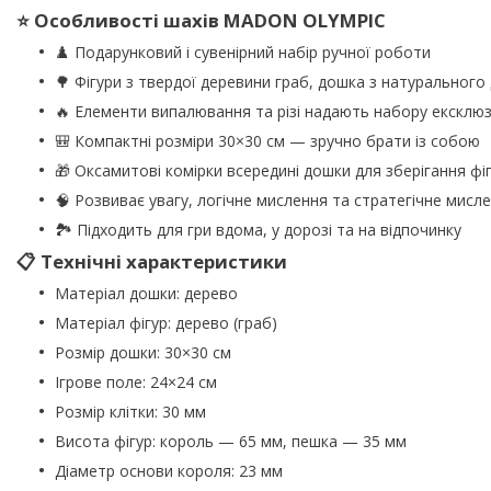
⭐ Особливості шахів MADON OLYMPIC
♟️ Подарунковий і сувенірний набір ручної роботи
🌳 Фігури з твердої деревини граб, дошка з натурального
🔥 Елементи випалювання та різі надають набору ексклю
🎒 Компактні розміри 30×30 см — зручно брати із собою
🎁 Оксамитові комірки всередині дошки для зберігання фі
🧠 Розвиває увагу, логічне мислення та стратегічне мисл
🏞️ Підходить для гри вдома, у дорозі та на відпочинку
📋 Технічні характеристики
Матеріал дошки: дерево
Матеріал фігур: дерево (граб)
Розмір дошки: 30×30 см
Ігрове поле: 24×24 см
Розмір клітки: 30 мм
Висота фігур: король — 65 мм, пешка — 35 мм
Діаметр основи короля: 23 мм