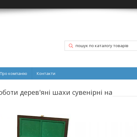
Про компанію
Контакти
оботи дерев'яні шахи сувенірні на