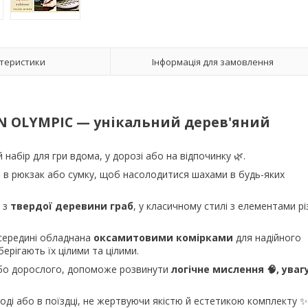
теристики
Інформація для замовлення
N OLYMPIC — унікальний дерев'яний
набір для гри вдома, у дорозі або на відпочинку 🌿.
ю в рюкзак або сумку, щоб насолодитися шахами в будь-яких
и з
твердої деревини граб
, у класичному стилі з елементами рі
середині обладнана
оксамитовими комірками
для надійного
берігають їх цілими та цілими.
бо дорослого, допоможе розвинути
логічне мислення 🧠, уваг
оді або в поїздці, не жертвуючи якістю й естетикою комплекту ✨