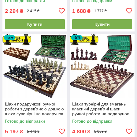
Готово до відправки
Готово до відправки
х 33 см вага 700 г
2 294
1 688
₴
₴
2 415 ₴
1 777 ₴
Купити
Купити
–5%
–5%
Шахи подарункові ручної
Шахи турнірні для змагань
роботи з дерев'яною дошкою
класичні дерев'яні шахи
шахи сувенірні на подарунок
ручної роботи на подарунок
MADON SPARTA (48x48см)
MADON №8 (54x54см)
Готово до відправки
Готово до відправки
5 197
4 800
₴
₴
5 471 ₴
5 053 ₴