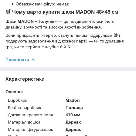
Обважнювачі фігур: немає
🛒 Чому варто купити шахи MADON 48×48 см
Шахи
MADON «Полунні»
— це поєднання класичного
дизайну, зручності та високої якості вироблення.
Вони прикрасять інтер'єр, стануть гідним подарунком 🎁 і
подарують задоволення від кожної партії — чи то домашня
гра, чи то серйозне клубне бій 💡.
Приховати
Характеристики
Основні
Виробник
Madon
Країна виробник
Польща
Довжина ігрового поля
410 мм
Матеріал дошки
Дерево
Матеріал фігур/шашок
Дерево