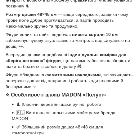
інтарсії
створюють атмосферу справжнього інтелектуального
поєдинку ♞.
Розмір дошки 48×48 см
— вище середнього, завдяки чому
ігрове поле добре проглядається, а партії проходять
максимально зручно та продумано.
Фігури великі та стійкі, водночас
висота короля 10 см
забезпечує чудову візуалізацію та контроль над ситуацією на
дошці 👀.
Всередині дошки передбачені
індивідуальні комірки для
зберігання кожної фігури
, що дає змогу безпечно зберігати
шахи та брати їх із собою в дорогу 🎁.
Фігури обладнані
оксамитовими накладками
, які захищають
поверхню дошки від подряпин і роблять ходи плавними й
безшумними ✨.
⭐ Особливості шахів MADON «Полуні»
♟️ Класичні дерев'яні шахи ручної роботи
🇵🇱 Виготовлені польськими майстрами бренда
MADON
📏 Збільшений розмір дошки 48×48 см для
комфортної гри