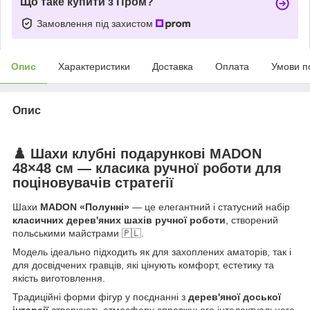
Що таке купити з Пром?
Замовлення під захистом
Опис
Характеристики
Доставка
Оплата
Умови п
Опис
♟️ Шахи клубні подарункові MADON
48×48 см — класика ручної роботи для
поціновувачів стратегії
Шахи
MADON «Полунні»
— це елегантний і статусний набір
класичних дерев'яних шахів ручної роботи
, створений
польськими майстрами 🇵🇱.
Модель ідеально підходить як для захоплених аматорів, так і
для досвідчених гравців, які цінують комфорт, естетику та
якість виготовлення.
Традиційні форми фігур у поєднанні з
дерев'яної доської