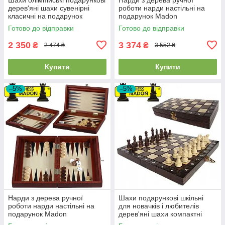
дерев'яні шахи сувенірні
роботи нарди настільні на
класичні на подарунок
подарунок Madon
MADON OLYMPIC (35x35см)
Backgammon Duze розмір 48
Готово до відправки
Готово до відправки
х 57 см вага 2 кг
2 350
3 374
₴
₴
2 474 ₴
3 552 ₴
Купити
Купити
–5%
–5%
Нарди з дерева ручної
Шахи подарункові шкільні
роботи нарди настільні на
для новачків і любителів
подарунок Madon
дерев'яні шахи компактні
Backgammon Male розмір 28
MADON SZKOLNE (27x27см)