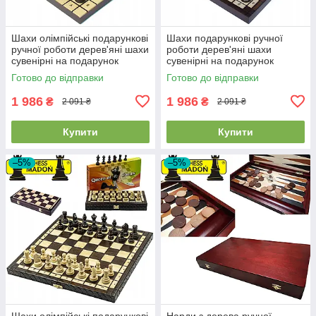
Шахи олімпійські подарункові
Шахи подарункові ручної
ручної роботи дерев'яні шахи
роботи дерев'яні шахи
сувенірні на подарунок
сувенірні на подарунок
MADON OLYMPIC (30x30см)
інтарсія MADON ROYAL MAXI
Готово до відправки
Готово до відправки
(31x31см)
1 986
1 986
₴
₴
2 091 ₴
2 091 ₴
Купити
Купити
–5%
–5%
Шахи олімпійські подарункові
Нарди з дерева ручної