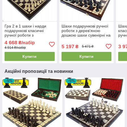
Гра 2 в 1 шахи і нарди
Шахи подарункові ручної
Шахи
подарункові класичні
роботи з дерев'яною
клас
ручної роботи з
дошкою шахи сувенірні на
руч
натурального дерева
подарунок MADON
(40,
4 668
₴/набір
MADON LION (49x49см)
SPARTA (48x48см)
5 197
3 9
₴
5 471 ₴
4 914 ₴/набір
Купити
Купити
Акційні пропозиції та новинки
–5%
–5%