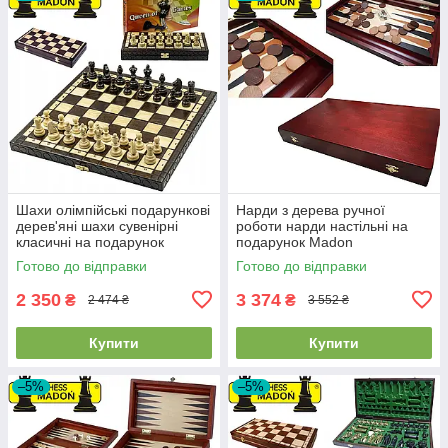
Шахи олімпійські подарункові
Нарди з дерева ручної
дерев'яні шахи сувенірні
роботи нарди настільні на
класичні на подарунок
подарунок Madon
MADON OLYMPIC (35x35см)
Backgammon Duze розмір 48
Готово до відправки
Готово до відправки
х 57 см вага 2 кг
2 350
3 374
₴
₴
2 474 ₴
3 552 ₴
Купити
Купити
–5%
–5%