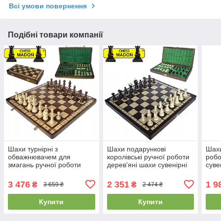
Всі умови повернення
Подібні товари компанії
Шахи турнірні з
Шахи подарункові
Шахи
обважнювачем для
королівські ручної роботи
робо
змагань ручної роботи
дерев'яні шахи сувенірні
суве
дерев'яні шахи на
на подарунок інтарсія
інт
подарунок Madon
MADON (35x35см)
MAXI
3 476
2 351
1 9
₴
₴
3 659 ₴
2 474 ₴
(35x35см)
Купити
Купити