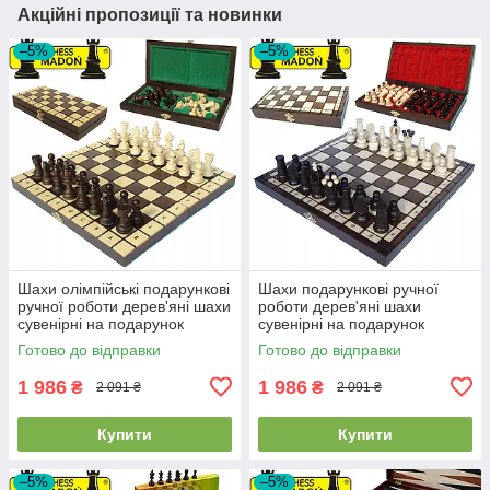
Акційні пропозиції та новинки
–5%
–5%
Шахи олімпійські подарункові
Шахи подарункові ручної
ручної роботи дерев'яні шахи
роботи дерев'яні шахи
сувенірні на подарунок
сувенірні на подарунок
MADON OLYMPIC (30x30см)
інтарсія MADON ROYAL MAXI
Готово до відправки
Готово до відправки
(31x31см)
1 986
1 986
₴
₴
2 091 ₴
2 091 ₴
Купити
Купити
–5%
–5%