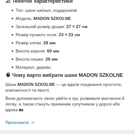
📐 Технічні характеристики
Тип: шахи шкільні, подарункові
Модель:
MADON SZKOLNE
Загальний розмір дошки:
27 × 27 см
Розмір ігрового поля:
23 × 23 см
Розмір клітки:
28 мм
Висота короля:
60 мм
Висота пешки:
28 мм
Матеріал: дерево
🧠 Чому варто вибрати шахи MADON SZKOLNE
Шахи
MADON SZKOLNE
— це вдале поєднання простоти,
компактності та якості.
Вони допомагають легко увійти в гру, розвивати мислення й
логіку, а також стануть приємним супутником у дорозі або
вдома 🏡.
Приховати