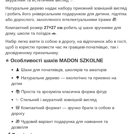
акуратний та естетичний вигляд ✨.
Натуральне дерево надає набору приємний зовнішній вигляд
і робить його універсальним подарунком для дитини, підлітка
або дорослого, захопленого інтелектуальними іграми 🎁.
Компактний розмір
27×27 см
робить ці шахи зручними для
дому, школи та поїздок 🚗.
Набір легко взяти із собою в дорогу, на відпочинок або в гості,
щоб із користю провести час як гравцеві-початківцю, так і
досвідченому прихильнику.
⭐ Особливості шахів MADON SZKOLNE
♟️ Шахи для початківців, школярів та аматорів
🌳 Натуральне дерево — екологічно та приємно на
дотик
📚 Проста та зрозуміла класична форма фігур
✨ Стильний і акуратний зовнішній вигляд
🎒 Компактний формат — зручно брати із собою в
дорогу
🎁 Чудовий варіант подарунка для навчання та
дозвілля