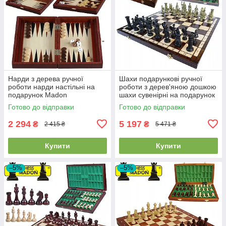
Нарди з дерева ручної
Шахи подарункові ручної
роботи нарди настільні на
роботи з дерев'яною дошкою
подарунок Madon
шахи сувенірні на подарунок
Backgammon Male розмір 28
MADON SPARTA (48x48см)
Готово до відправки
Готово до відправки
х 33 см вага 700 г
2 294
5 197
₴
₴
2 415 ₴
5 471 ₴
Купити
Купити
–5%
–5%