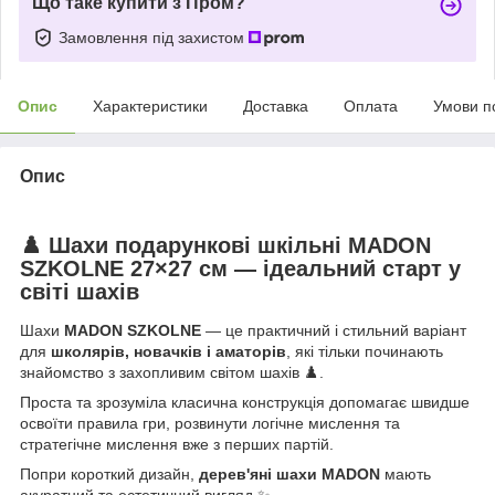
Що таке купити з Пром?
Замовлення під захистом
Опис
Характеристики
Доставка
Оплата
Умови п
Опис
♟️ Шахи подарункові шкільні MADON
SZKOLNE 27×27 см — ідеальний старт у
світі шахів
Шахи
MADON SZKOLNE
— це практичний і стильний варіант
для
школярів, новачків і аматорів
, які тільки починають
знайомство з захопливим світом шахів ♟️.
Проста та зрозуміла класична конструкція допомагає швидше
освоїти правила гри, розвинути логічне мислення та
стратегічне мислення вже з перших партій.
Попри короткий дизайн,
дерев'яні шахи MADON
мають