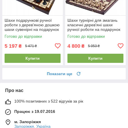
Шахи подарункові ручної
Шахи турнірні для змагань
роботи з дерев'яною дошкою
класичні дерев'яні шахи
шахи сувенірні на подарунок
ручної роботи на подарунок
MADON SPARTA (48x48см)
MADON №8 (54x54см)
Готово до відправки
Готово до відправки
5 197
4 800
₴
₴
5 471 ₴
5 053 ₴
Купити
Купити
Показати ще
Про нас
100% позитивних з 522 відгуків за рік
Працює з 19.07.2016
м. Запоріжжя
Запоріжжя, Україна