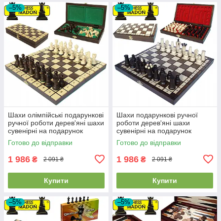
–5%
–5%
Шахи олімпійські подарункові
Шахи подарункові ручної
ручної роботи дерев'яні шахи
роботи дерев'яні шахи
сувенірні на подарунок
сувенірні на подарунок
MADON OLYMPIC (30x30см)
інтарсія MADON ROYAL MAXI
Готово до відправки
Готово до відправки
(31x31см)
1 986
1 986
₴
₴
2 091 ₴
2 091 ₴
Купити
Купити
–5%
–5%