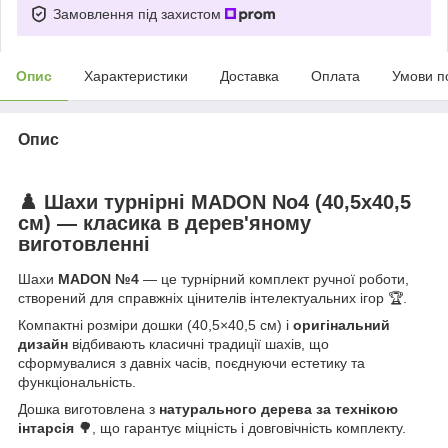
Замовлення під захистом
Опис
Характеристики
Доставка
Оплата
Умови п
Опис
♟️ Шахи турнірні MADON No4 (40,5x40,5
см) — класика в дерев'яному
виготовленні
Шахи
MADON №4
— це турнірний комплект ручної роботи,
створений для справжніх цінителів інтелектуальних ігор 🏆.
Компактні розміри дошки (40,5×40,5 см) і
оригінальний
дизайн
відбивають класичні традиції шахів, що
сформувалися з давніх часів, поєднуючи естетику та
функціональність.
Дошка виготовлена з
натурального дерева за технікою
інтарсія 🌳
, що гарантує міцність і довговічність комплекту.