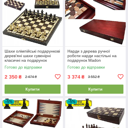
Шахи олімпійські подарункові
Нарди з дерева ручної
дерев'яні шахи сувенірні
роботи нарди настільні на
класичні на подарунок
подарунок Madon
MADON OLYMPIC (35x35см)
Backgammon Duze розмір 48
Готово до відправки
Готово до відправки
х 57 см вага 2 кг
2 350
3 374
₴
₴
2 474 ₴
3 552 ₴
Купити
Купити
–5%
–5%