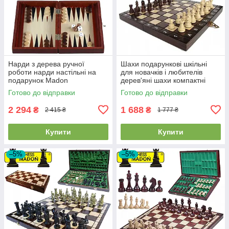
Нарди з дерева ручної
Шахи подарункові шкільні
роботи нарди настільні на
для новачків і любителів
подарунок Madon
дерев'яні шахи компактні
Backgammon Male розмір 28
MADON SZKOLNE (27x27см)
Готово до відправки
Готово до відправки
х 33 см вага 700 г
2 294
1 688
₴
₴
2 415 ₴
1 777 ₴
Купити
Купити
–5%
–5%