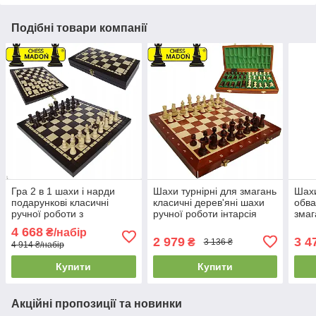
Подібні товари компанії
Гра 2 в 1 шахи і нарди
Шахи турнірні для змагань
Шахи
подарункові класичні
класичні дерев'яні шахи
обв
ручної роботи з
ручної роботи інтарсія
змаг
натурального дерева
MADON №3 (35x35см)
дере
4 668
₴/набір
MADON LION (49x49см)
под
2 979
3 4
₴
3 136 ₴
4 914 ₴/набір
(35x
Купити
Купити
Акційні пропозиції та новинки