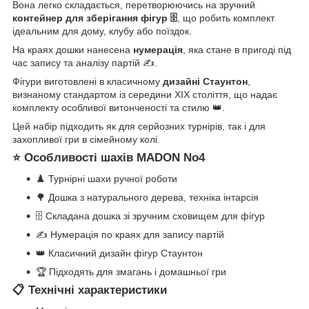
Вона легко складається, перетворюючись на зручний
контейнер для зберігання фігур 🗄️
, що робить комплект
ідеальним для дому, клубу або поїздок.
На краях дошки нанесена
нумерація
, яка стане в пригоді під
час запису та аналізу партій ✍️.
Фігури виготовлені в класичному
дизайні Стаунтон
,
визнаному стандартом із середини XIX століття, що надає
комплекту особливої витонченості та стилю 👑.
Цей набір підходить як для серйозних турнірів, так і для
захопливої гри в сімейному колі.
⭐ Особливості шахів MADON No4
♟️ Турнірні шахи ручної роботи
🌳 Дошка з натурального дерева, техніка інтарсія
🗄️ Складана дошка зі зручним сховищем для фігур
✍️ Нумерація по краях для запису партій
👑 Класичний дизайн фігур Стаунтон
🏆 Підходять для змагань і домашньої гри
📋 Технічні характеристики