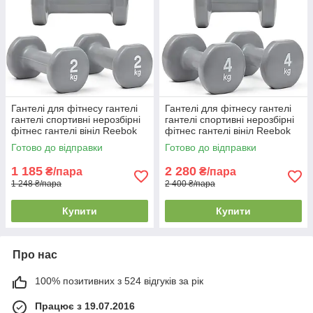
Гантелі для фітнесу гантелі
Гантелі для фітнесу гантелі
гантелі спортивні нерозбірні
гантелі спортивні нерозбірні
фітнес гантелі вініл Reebok
фітнес гантелі вініл Reebok
Dumbbells 2 шт по 2 кг сірі
Dumbbells 2 шт по 4 кг сірі
Готово до відправки
Готово до відправки
1 185
2 280
₴/пара
₴/пара
1 248 ₴/пара
2 400 ₴/пара
Купити
Купити
Про нас
100% позитивних з 524 відгуків за рік
Працює з 19.07.2016