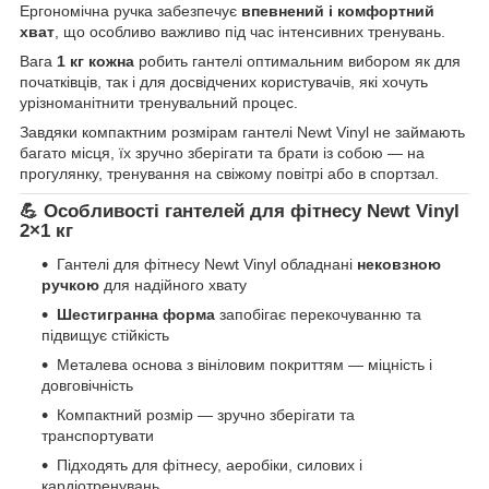
Ергономічна ручка забезпечує
впевнений і комфортний
хват
, що особливо важливо під час інтенсивних тренувань.
Вага
1 кг кожна
робить гантелі оптимальним вибором як для
початківців, так і для досвідчених користувачів, які хочуть
урізноманітнити тренувальний процес.
Завдяки компактним розмірам гантелі Newt Vinyl не займають
багато місця, їх зручно зберігати та брати із собою — на
прогулянку, тренування на свіжому повітрі або в спортзал.
💪 Особливості гантелей для фітнесу Newt Vinyl
2×1 кг
Гантелі для фітнесу Newt Vinyl обладнані
нековзною
ручкою
для надійного хвату
Шестигранна форма
запобігає перекочуванню та
підвищує стійкість
Металева основа з вініловим покриттям — міцність і
довговічність
Компактний розмір — зручно зберігати та
транспортувати
Підходять для фітнесу, аеробіки, силових і
кардіотренувань