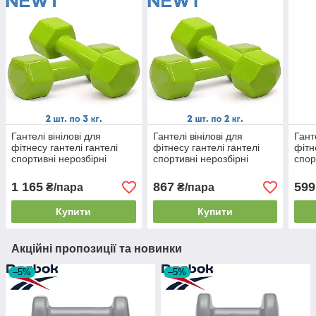
Гантелі вінілові для
Гантелі вінілові для
Гант
фітнесу гантелі гантелі
фітнесу гантелі гантелі
фітн
спортивні нерозбірні
спортивні нерозбірні
спор
фітнес гантелі вініл Newt
фітнес гантелі вініл Newt
фітн
Vinyl 2 шт по 3 кг
Vinyl 2 шт по 2 кг
Vinyl
1 165
867
599
₴/пара
₴/пара
Купити
Купити
Акційні пропозиції та новинки
–5%
–5%