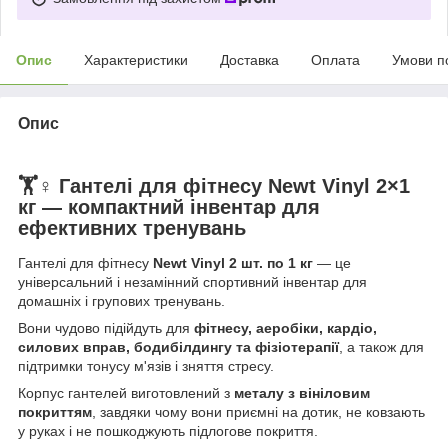
Опис
Характеристики
Доставка
Оплата
Умови п
Опис
🏋️♀️ Гантелі для фітнесу Newt Vinyl 2×1
кг — компактний інвентар для
ефективних тренувань
Гантелі для фітнесу
Newt Vinyl 2 шт. по 1 кг
— це
універсальний і незамінний спортивний інвентар для
домашніх і групових тренувань.
Вони чудово підійдуть для
фітнесу, аеробіки, кардіо,
силових вправ, бодибілдингу та фізіотерапії
, а також для
підтримки тонусу м'язів і зняття стресу.
Корпус гантелей виготовлений з
металу з вініловим
покриттям
, завдяки чому вони приємні на дотик, не ковзають
у руках і не пошкоджують підлогове покриття.