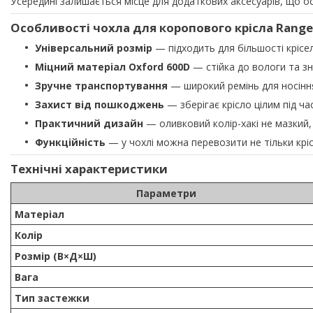
Усередині залишається місце для додаткових аксесуарів, що ос
Особливості чохла для коропового крісла Range
Універсальний розмір
— підходить для більшості крісел
Міцний матеріал Oxford 600D
— стійка до вологи та з
Зручне транспортування
— широкий ремінь для носіння
Захист від пошкоджень
— зберігає крісло цілим під ча
Практичний дизайн
— оливковий колір-хакі не мазкий,
Функційність
— у чохлі можна перевозити не тільки кріс
Технічні характеристики
Параметри
Матеріал
Колір
Розмір (В×Д×Ш)
Вага
Тип застежки