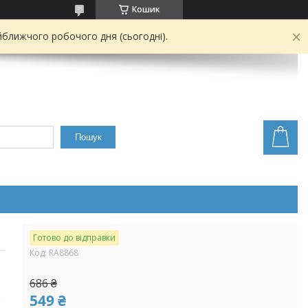
Кошик
йближчого робочого дня (сьогодні).
Пошук
Готово до відправки
Код:
RA8868
686 ₴
549 ₴