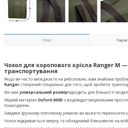
Опис
Харак
Чохол для коропового крісла Ranger M —
транспортування
Якщо ви часто виїжджаєте на риболовлю, вам знайома пробле
Ranger
створений спеціально для того, щоб зробити транспор
Він має
універсальний розмір
підходить для більшості моделе
Міцний матеріал
Oxford 600D
з водовідштовхувальним просочен
пошкоджень.
Завдяки зручному плечовому ременю ви можете переносити крі
Чохол відкривається зверху та обладнаний блискавкою на всій