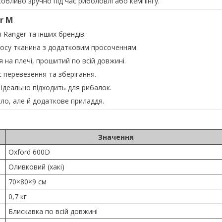
обливо зручно під час риболовлі або кемпінгу.
r M
 Ranger та інших брендів.
носу тканина з додатковим просоченням.
 на плечі, прошитий по всій довжині.
с перевезення та зберігання.
 ідеально підходить для рибалок.
ло, але й додаткове приладдя.
Значення
Oxford 600D
Оливковий (хакі)
70×80×9 см
0,7 кг
Блискавка по всій довжині