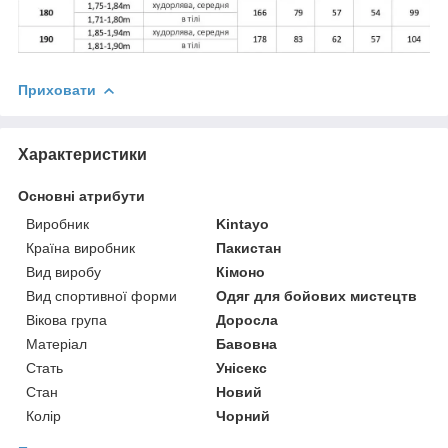
Приховати
Характеристики
Основні атрибути
Виробник
Kintayo
Країна виробник
Пакистан
Вид виробу
Кімоно
Вид спортивної форми
Одяг для бойових мистецтв
Вікова група
Доросла
Матеріал
Бавовна
Стать
Унісекс
Стан
Новий
Колір
Чорний