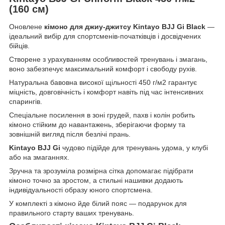
(160 см)
Оновлене
кімоно для джиу-джитсу Kintayo BJJ Gi Black
—
ідеальний вибір для спортсменів-початківців і досвідчених
бійців.
Створене з урахуванням особливостей тренувань і змагань,
воно забезпечує максимальний комфорт і свободу рухів.
Натуральна бавовна високої щільності 450 г/м2 гарантує
міцність, довговічність і комфорт навіть під час інтенсивних
спарингів.
Спеціальне посилення в зоні грудей, пахв і колін робить
кімоно стійким до навантажень, зберігаючи форму та
зовнішній вигляд після безлічі прань.
Kintayo BJJ Gi
чудово підійде для тренувань удома, у клубі
або на змаганнях.
Зручна та зрозуміла розмірна сітка допомагає підібрати
кімоно точно за зростом, а стильні нашивки додають
індивідуальності образу юного спортсмена.
У комплекті з кімоно йде білий пояс — подарунок для
правильного старту ваших тренувань.