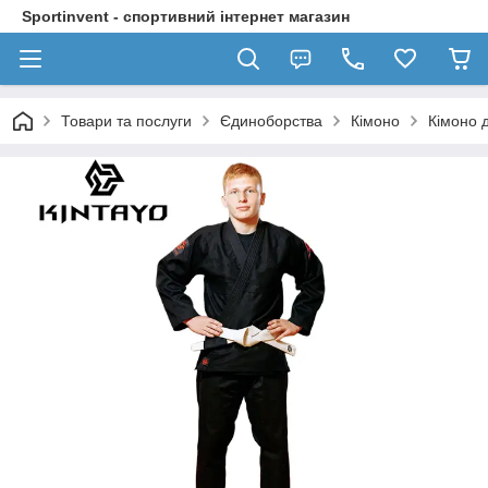
Sportinvent - спортивний інтернет магазин
Товари та послуги
Єдиноборства
Кімоно
Кімоно д