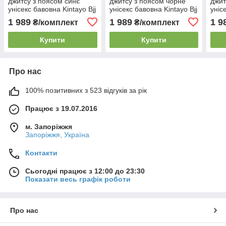
джитсу з поясом синє
джитсу з поясом чорне
джит
унісекс бавовна Kintayo Bjj
унісекс бавовна Kintayo Bjj
уніс
Gi Uniform Blue щільність
Gi Uniform Black щільність
Gi U
1 989
1 989
1 9
₴/комплект
₴/комплект
350 гр/м.кв. (130 см)
350 гр/м.кв. (130 см)
350 
Купити
Купити
Про нас
100% позитивних з 523 відгуків за рік
Працює з 19.07.2016
м. Запоріжжя
Запоріжжя, Україна
Контакти
Сьогодні працює з 12:00 до 23:30
Показати весь графік роботи
Про нас