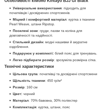
Особливості кімоно Kintayo BJJ Gi Black
Універсальне використання
: підходить для
початківців і досвідчених спортсменів.
Міцний і комфортний матеріал
: куртка з тканини
Pearl Weave, штани Ripstop.
Посилені зони
: груди, пахви та коліна для
довговічності та надійності.
Стильний дизайн
: модні нашивки й акуратне
оздоблення.
Подарунок у комплекті:
білий пояс для тренувань.
Легко підбирати розмір
: зрозуміла розмірна сітка.
Технічні характеристики
Цільова група
: початківці та досвідчені спортсмени
Щільність тканини
: 450 гр/м²
Розмір
: 160 см
Цвет:
чорний
Матеріал
: 70% бавовна, 30% поліестер
Комплектація
: куртка, штани, пояс