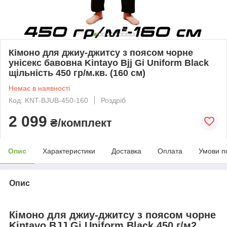
Кімоно для джиу-джитсу з поясом чорне
унісекс бавовна Kintayo Bjj Gi Uniform Black
щільність 450 гр/м.кв. (160 см)
Немає в наявності
Код: KNT-BJUB-450-160
Роздріб
2 099
₴/комплект
Опис
Характеристики
Доставка
Оплата
Умови п
Опис
Кімоно для джиу-джитсу з поясом чорне
Kintayo BJJ Gi Uniform Black 450 г/м2