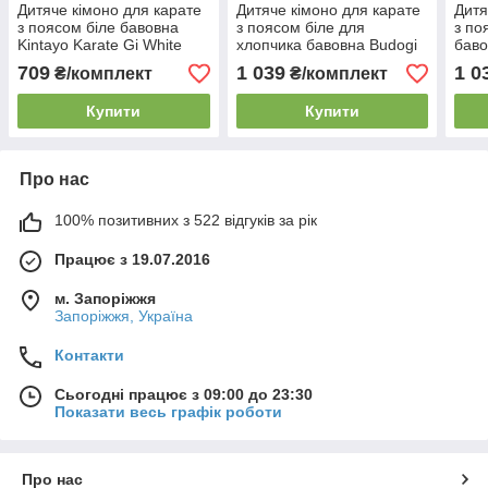
Дитяче кімоно для карате
Дитяче кімоно для карате
Дитя
з поясом біле бавовна
з поясом біле для
з по
Kintayo Karate Gi White
хлопчика бавовна Budogi
баво
щільність 240 гр/м.кв. (150
Karate Gi White 240 г/м. кв.
Whit
709
1 039
1 0
₴/комплект
₴/комплект
см)
(110 см)
Купити
Купити
Про нас
100% позитивних з 522 відгуків за рік
Працює з 19.07.2016
м. Запоріжжя
Запоріжжя, Україна
Контакти
Сьогодні працює з 09:00 до 23:30
Показати весь графік роботи
Про нас