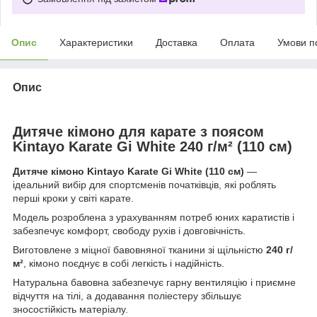
Опис
Характеристики
Доставка
Оплата
Умови п
Опис
Дитяче кімоно для карате з поясом
Kintayo Karate Gi White 240 г/м² (110 см)
Дитяче кімоно Kintayo Karate Gi White (110 см)
—
ідеальний вибір для спортсменів початківців, які роблять
перші кроки у світі карате.
Модель розроблена з урахуванням потреб юних каратистів і
забезпечує комфорт, свободу рухів і довговічність.
Виготовлене з міцної бавовняної тканини зі щільністю
240 г/
м²
, кімоно поєднує в собі легкість і надійність.
Натуральна бавовна забезпечує гарну вентиляцію і приємне
відчуття на тілі, а додавання поліестеру збільшує
зносостійкість матеріалу.