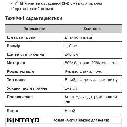
📏
Мінімальна зсідання (1-2 см)
після прання
зберігає точний розмір.
Технічні характеристики
Параметри
Значення
Цільова група
Діти-початківці
Розмір
110 см
Щільність тканини
240 г/м²
Матеріал
80% бавовна, 20% поліестер
Комплектація
Куртка, штани, пояс
Тип пояса
Білий, входить до комплекту
Усадка після прання
1–2 см
Призначення
Карате, айкідо, рукопашний
бій
Колір
Білий