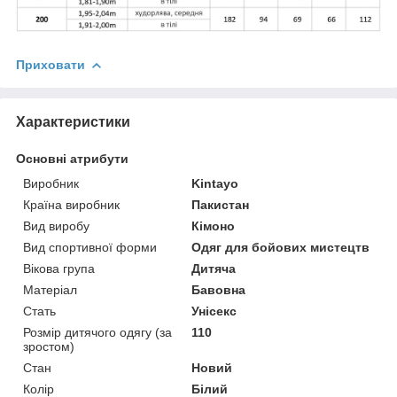
Приховати
Характеристики
Основні атрибути
Виробник
Kintayo
Країна виробник
Пакистан
Вид виробу
Кімоно
Вид спортивної форми
Одяг для бойових мистецтв
Вікова група
Дитяча
Матеріал
Бавовна
Стать
Унісекс
Розмір дитячого одягу (за
110
зростом)
Стан
Новий
Колір
Білий