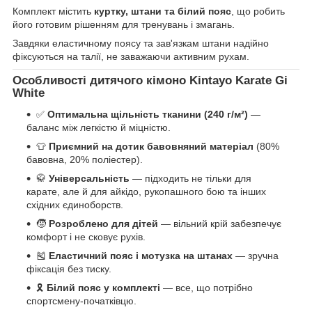
Комплект містить
куртку, штани та білий пояс
, що робить
його готовим рішенням для тренувань і змагань.
Завдяки еластичному поясу та зав'язкам штани надійно
фіксуються на талії, не заважаючи активним рухам.
Особливості дитячого кімоно Kintayo Karate Gi
White
✅
Оптимальна щільність тканини (240 г/
м²
)
—
баланс між легкістю й міцністю.
👕
Приємний на дотик бавовняний матеріал
(80%
бавовна, 20% поліестер).
🥋
Універсальність
— підходить не тільки для
карате, але й для айкідо, рукопашного бою та інших
східних єдиноборств.
🧒
Розроблено для дітей
— вільний крій забезпечує
комфорт і не сковує рухів.
🎽
Еластичний пояс і мотузка на штанах
— зручна
фіксація без тиску.
🎗️
Білий пояс у комплекті
— все, що потрібно
спортсмену-початківцю.