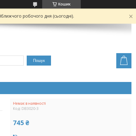
Кошик
йближчого робочого дня (сьогодні).
Пошук
Немає в наявності
Код:
DB3020-3
745 ₴