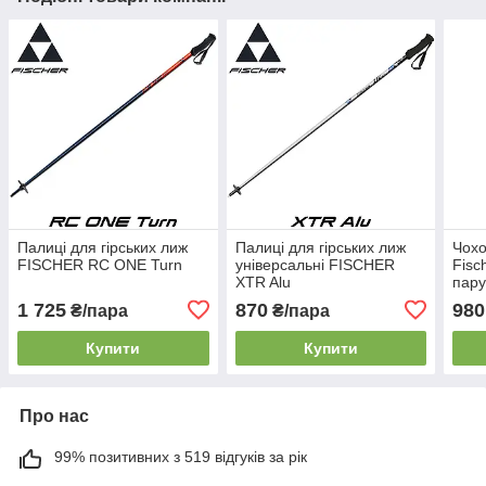
Палиці для гірських лиж
Палиці для гірських лиж
Чохо
FISCHER RC ONE Turn
універсальні FISCHER
Fisc
XTR Alu
пару
1 725
870
980
₴/пара
₴/пара
Купити
Купити
Про нас
99% позитивних з 519 відгуків за рік