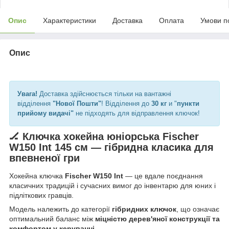
Опис
Характеристики
Доставка
Оплата
Умови п
Опис
Увага!
Доставка здійснюється тільки на вантажні
відділення
"Нової Пошти"
! Відділення до
30 кг
и "
пункти
прийому видачі"
не підходять для відправлення ключок!
🏒 Ключка хокейна юніорська Fischer
W150 Int 145 см — гібридна класика для
впевненої гри
Хокейна ключка
Fischer W150 Int
— це вдале поєднання
класичних традицій і сучасних вимог до інвентарю для юних і
підліткових гравців.
Модель належить до категорії
гібридних ключок
, що означає
оптимальний баланс між
міцністю дерев'яної конструкції та
комфортом у керуванні
.