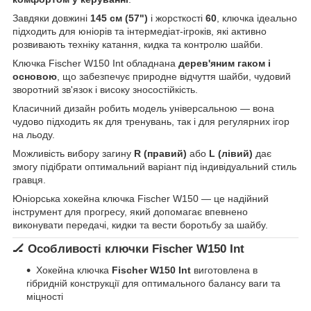
Завдяки довжині
145 см (57")
і жорсткості
60
, ключка ідеально
підходить для юніорів та інтермедіат-ігроків, які активно
розвивають техніку катання, кидка та контролю шайби.
Ключка Fischer W150 Int обладнана
дерев'яним гаком і
основою
, що забезпечує природне відчуття шайби, чудовий
зворотний зв'язок і високу зносостійкість.
Класичний дизайн робить модель універсальною — вона
чудово підходить як для тренувань, так і для регулярних ігор
на льоду.
Можливість вибору загину
R (правий)
або
L (лівий)
дає
змогу підібрати оптимальний варіант під індивідуальний стиль
гравця.
Юніорська хокейна ключка Fischer W150 — це надійний
інструмент для прогресу, який допомагає впевнено
виконувати передачі, кидки та вести боротьбу за шайбу.
🏒 Особливості ключки Fischer W150 Int
Хокейна ключка
Fischer W150 Int
виготовлена в
гібридній конструкції для оптимального балансу ваги та
міцності