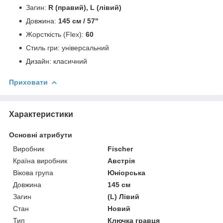
Загин:
R (правий), L (лівий)
Довжина:
145 см / 57"
Жорсткість (Flex):
60
Стиль гри: універсальний
Дизайн: класичний
Приховати
Характеристики
Основні атрибути
Виробник
Fischer
Країна виробник
Австрія
Вікова група
Юніорська
Довжина
145 см
Загин
(L) Лівий
Стан
Новий
Тип
Ключка гравця