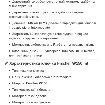
Дерев'яний гак забезпечує точний контроль шайби та
м'яке торкання
Дерев'яна основа підвищує надійність і термін
експлуатації ключки
Довжина:
145 см (57")
ідеально підходить для юніорів
і гравців рівня Intermediate
Жорсткість
60
забезпечує якісне віддання під час
кидіння та зручність у керуванні
Можливість вибору загину
R або L
під правшу і лівшу
Класичний дизайн — універсальний зовнішній вигляд
для тренувань та ігор
📏 Характеристики ключки Fischer W150 Int
Тип: хокейна ключка
Призначення: юніорська / Intermediate
Модель:
Fischer W150 Int
Тип конструкції: гібридна
Матеріал гака: дерево
Матеріал основи: дерево