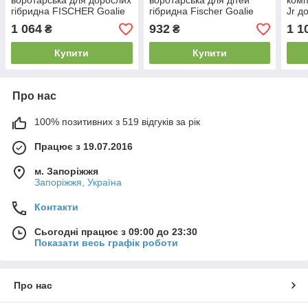
воротарська для дорослих
воротарська для дітей
комп
гібридна FISCHER Goalie
гібридна Fischer Goalie
Jr д
GW150 SR довжина 66 см
Gw250 Yth довжина 46 см
1 064
932
1 1
₴
₴
Купити
Купити
Про нас
100% позитивних з 519 відгуків за рік
Працює з 19.07.2016
м. Запоріжжя
Запоріжжя, Україна
Контакти
Сьогодні працює з 09:00 до 23:30
Показати весь графік роботи
Про нас