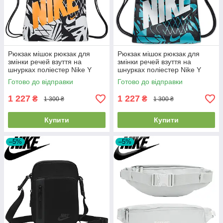
Рюкзак мішок рюкзак для
Рюкзак мішок рюкзак для
змінки речей взуття на
змінки речей взуття на
шнурках поліестер Nike Y
шнурках поліестер Nike Y
Drawstring Cat Aop 1 чорно-
Drawstring Cat Aop 1 чорно-
Готово до відправки
Готово до відправки
помаранчевий
синій
1 227
1 227
₴
₴
1 300 ₴
1 300 ₴
Купити
Купити
–5%
–5%