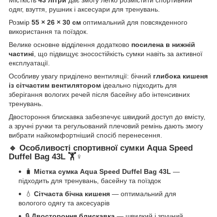
Місткість
43 літри
дає змогу легко розмістити спортивний
одяг, взуття, рушник і аксесуари для тренувань.
Розмір
55 × 26 × 30 см
оптимальний для повсякденного
використання та поїздок.
Велике основне відділення додатково
посилена в нижній
частині
, що підвищує зносостійкість сумки навіть за активної
експлуатації.
Особливу увагу приділено вентиляції: бічний
глибока кишеня
із сітчастим вентилятором
ідеально підходить для
зберігання вологих речей після басейну або інтенсивних
тренувань.
Двостороння блискавка забезпечує швидкий доступ до вмісту,
а зручні ручки та регульований плечовий ремінь дають змогу
вибрати найкомфортніший спосіб перенесення.
🔹 Особливості спортивної сумки Aqua Speed
Duffel Bag 43L 🏋️♀️
🧳
Містка сумка Aqua Speed Duffel Bag 43L
—
підходить для тренувань, басейну та поїздок
💧
Сітчаста бічна кишеня
— оптимальний для
вологого одягу та аксесуарів
🔒
Двостороння блискавка
— швидкий і зручний