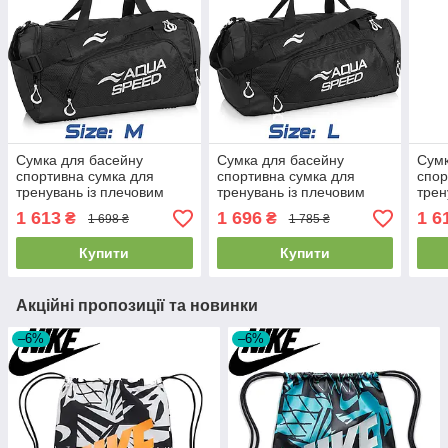
Сумка для басейну
Сумка для басейну
Сумк
спортивна сумка для
спортивна сумка для
спор
тренувань із плечовим
тренувань із плечовим
трен
ременем Aqua Speed
ременем Aqua Speed
рем
1 613
1 696
1 6
₴
₴
1 698 ₴
1 785 ₴
Duffel Bag 35L, чорна
Duffel Bag 43L чорна
Duff
Купити
Купити
Акційні пропозиції та новинки
–6%
–6%