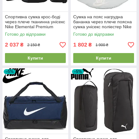
Спортивна сумка крос-боді
Сумка на пояс нагрудна
через плече тканинна унісекс
бананка через плече поясна
Nike Elemental Premium
сумка унісекс поліестер Nike
Shoulder Bag 4L чорна
Heritage Waistpack сіра
Готово до відправки
Готово до відправки
2 037
1 802
₴
₴
2 150 ₴
1 900 ₴
Купити
Купити
–5%
–5%