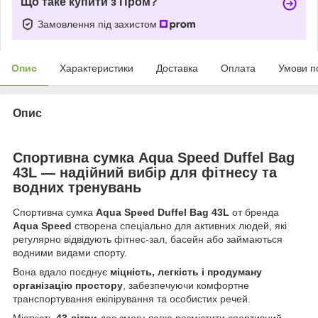
Що таке купити з Пром?
Замовлення під захистом
Опис
Характеристики
Доставка
Оплата
Умови п
Опис
Спортивна сумка Aqua Speed Duffel Bag
43L — надійний вибір для фітнесу та
водних тренувань
Спортивна сумка
Aqua Speed Duffel Bag 43L
от бренда
Aqua Speed
створена спеціально для активних людей, які
регулярно відвідують фітнес-зал, басейн або займаються
водними видами спорту.
Вона вдало поєднує
міцність, легкість і продуману
організацію простору
, забезпечуючи комфортне
транспортування екіпірування та особистих речей.