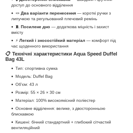
доступ до основного відділення
🪢
Два варіанти перенесення
— короткі ручки з
липучкою та регульований плечовий ремінь
🧵
Посилене дно
— додаткова міцність і захист
вмісту
⚡
Легкий і зносостійкий матеріал
— комфорт під
час щоденного використання
📋 Технічні характеристики Aqua Speed Duffel
Bag 43L
Тип: спортивна сумка
Модель: Duffel Bag
Об'єм: 43 л
Розмір: 55 × 26 × 30 см
Матеріал: 100% високоякісний поліестер
Основне відділення: велике, з двосторонньою
блискавкою
Кишені: бічний стандартний + глибокий сітчастий
вентиляційний