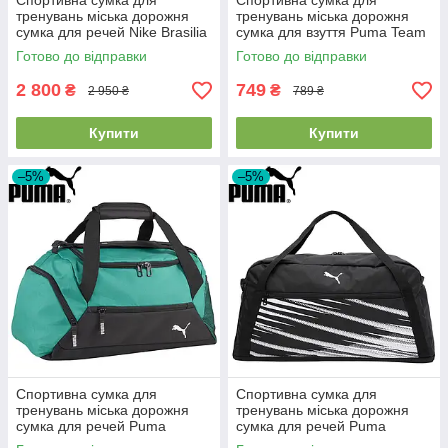
Спортивна сумка для
Спортивна сумка для
тренувань міська дорожня
тренувань міська дорожня
сумка для речей Nike Brasilia
сумка для взуття Puma Team
9.5 M Duffel 9.5 60L синя
GOAL Shoe Bag 10L чорна
Готово до відправки
Готово до відправки
2 800
749
₴
₴
2 950 ₴
789 ₴
Купити
Купити
–5%
–5%
Спортивна сумка для
Спортивна сумка для
тренувань міська дорожня
тренувань міська дорожня
сумка для речей Puma
сумка для речей Puma
Teamgoal Teambag S 28L
Attacanto Sports Bag M 41L