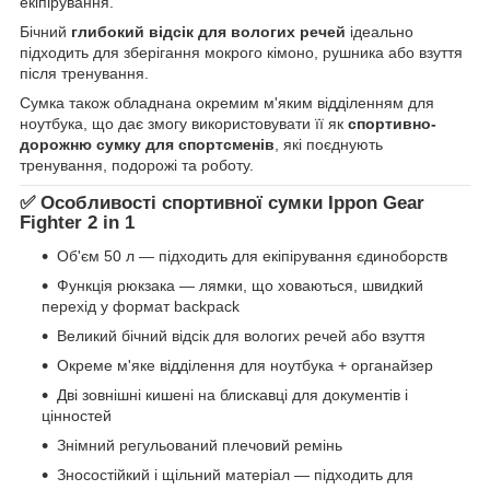
екіпірування.
Бічний
глибокий відсік для вологих речей
ідеально
підходить для зберігання мокрого кімоно, рушника або взуття
після тренування.
Сумка також обладнана окремим м'яким відділенням для
ноутбука, що дає змогу використовувати її як
спортивно-
дорожню сумку для спортсменів
, які поєднують
тренування, подорожі та роботу.
✅ Особливості спортивної сумки Ippon Gear
Fighter 2 in 1
Об'єм 50 л — підходить для екіпірування єдиноборств
Функція рюкзака — лямки, що ховаються, швидкий
перехід у формат backpack
Великий бічний відсік для вологих речей або взуття
Окреме м'яке відділення для ноутбука + органайзер
Дві зовнішні кишені на блискавці для документів і
цінностей
Знімний регульований плечовий ремінь
Зносостійкий і щільний матеріал — підходить для