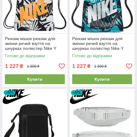
Рюкзак мішок рюкзак для
Рюкзак мішок рюкзак для
змінки речей взуття на
змінки речей взуття на
шнурках поліестер Nike Y
шнурках поліестер Nike Y
Drawstring Cat Aop 1 чорно-
Drawstring Cat Aop 1 чорно-
Готово до відправки
Готово до відправки
помаранчевий
синій
1 227
1 227
₴
₴
1 300 ₴
1 300 ₴
Купити
Купити
–5%
–5%