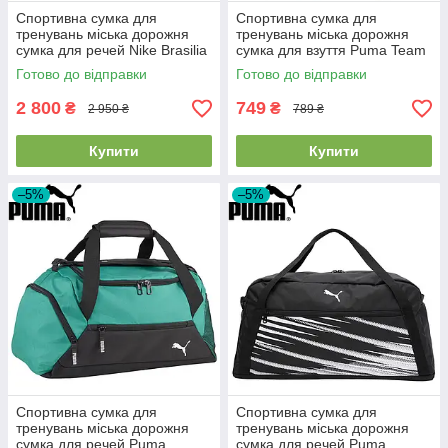
Спортивна сумка для
Спортивна сумка для
тренувань міська дорожня
тренувань міська дорожня
сумка для речей Nike Brasilia
сумка для взуття Puma Team
9.5 M Duffel 9.5 60L синя
GOAL Shoe Bag 10L чорна
Готово до відправки
Готово до відправки
2 800
749
₴
₴
2 950 ₴
789 ₴
Купити
Купити
–5%
–5%
Спортивна сумка для
Спортивна сумка для
тренувань міська дорожня
тренувань міська дорожня
сумка для речей Puma
сумка для речей Puma