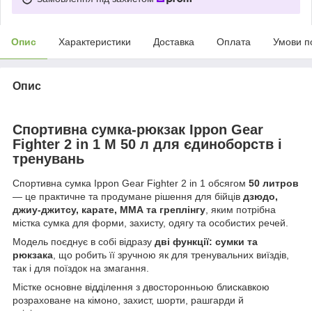
Опис
Характеристики
Доставка
Оплата
Умови п
Опис
Спортивна сумка-рюкзак Ippon Gear
Fighter 2 in 1 M 50 л для єдиноборств і
тренувань
Спортивна сумка Ippon Gear Fighter 2 in 1 обсягом
50 литров
— це практичне та продумане рішення для бійців
дзюдо,
джиу-джитсу, карате, ММА та греплінгу
, яким потрібна
містка сумка для форми, захисту, одягу та особистих речей.
Модель поєднує в собі відразу
дві функції: сумки та
рюкзака
, що робить її зручною як для тренувальних виїздів,
так і для поїздок на змагання.
Містке основне відділення з двосторонньою блискавкою
розраховане на кімоно, захист, шорти, рашгарди й