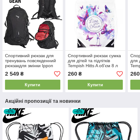
Спортивний рюкзак для
Спортивний рюкзак сумка
Спор
тренувань повсякденний
для дітей та підлітків
для д
рюкзакдля змінки Ippon
Tempish Hitts A об'єм 8 л
Temp
Gear Fighter 2 чорний 28 л
(40x30см)
(40x
2 549
260
260
₴
₴
30 x 22 x 48 см
Купити
Купити
Акційні пропозиції та новинки
–6%
–6%