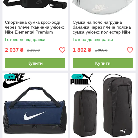
Спортивна сумка крос-боді
Сумка на пояс нагрудна
через плече тканинна унісекс
бананка через плече поясна
Nike Elemental Premium
сумка унісекс поліестер Nike
Shoulder Bag 4L чорна
Heritage Waistpack сіра
Готово до відправки
Готово до відправки
2 037
1 802
₴
₴
2 150 ₴
1 900 ₴
Купити
Купити
–5%
–5%