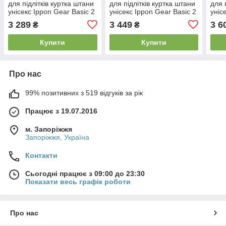
для підлітків куртка штани
для підлітків куртка штани
для 
унісекс Ippon Gear Basic 2
унісекс Ippon Gear Basic 2
уніс
White 500 гр/м.кв. (140 см)
White 500 гр/м.кв. (150 см)
Whit
3 289
3 449
3 6
₴
₴
Купити
Купити
Про нас
99% позитивних з 519 відгуків за рік
Працює з 19.07.2016
м. Запоріжжя
Запоріжжя, Україна
Контакти
Сьогодні працює з 09:00 до 23:30
Показати весь графік роботи
Про нас