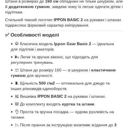
Штани в розмірах до
160 см
обладнані не тільки шнурком, але
й
додатковою гумкою
, завдяки чому їх легше одягати дітям і
підліткам.
Стильний тканий логотип
IPPON BASIC 2
на рукавах і штанах
підкреслює фірмовий характер екіпірування.
✅ Особливості моделі
🥋 Класична модель
Ippon Gear Basic 2
— ідеальна
для підлітків і аматорів.
🌬 Легке та зручне кімоно, що підходить для
регулярних тренувань.
🩳 Штани до розміру 160 — зі шнурком і
еластичною
гумкою
для зручності.
🧵 Щільність
500 г/м2
— оптимальна для дзюдо та
інших різновидів єдиноборств.
🎽 Вишивка
IPPON BASIC 2
на рукавах і штанах.
🎒 До комплекту входять
куртка та штани
.
👌 Проста та зручна посадка — чудова рухливість на
татами.
📉 Після прання за інструкцією можливе зсідання до
3