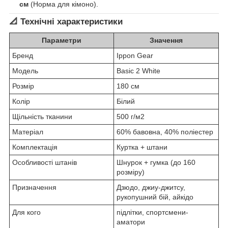
см
(Норма для кімоно).
📐 Технічні характеристики
Параметри
Значення
Бренд
Ippon Gear
Модель
Basic 2 White
Розмір
180 см
Колір
Білий
Щільність тканини
500 г/м2
Матеріал
60% бавовна, 40% поліестер
Комплектація
Куртка + штани
Особливості штанів
Шнурок + гумка (до 160
розміру)
Призначення
Дзюдо, джиу-джитсу,
рукопушний бій, айкідо
Для кого
підлітки, спортсмени-
аматори