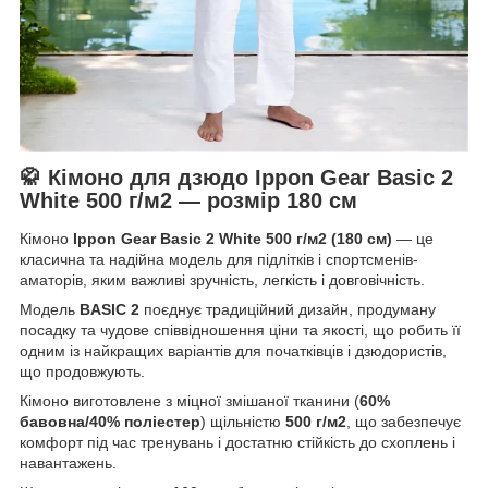
🥋 Кімоно для дзюдо Ippon Gear Basic 2
White 500 г/м2 — розмір 180 см
Кімоно
Ippon Gear Basic 2 White 500 г/м2 (180 см)
— це
класична та надійна модель для підлітків і спортсменів-
аматорів, яким важливі зручність, легкість і довговічність.
Модель
BASIC 2
поєднує традиційний дизайн, продуману
посадку та чудове співвідношення ціни та якості, що робить її
одним із найкращих варіантів для початківців і дзюдористів,
що продовжують.
Кімоно виготовлене з міцної змішаної тканини (
60%
бавовна/40% поліестер
) щільністю
500 г/м2
, що забезпечує
комфорт під час тренувань і достатню стійкість до схоплень і
навантажень.