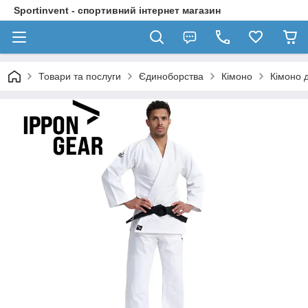
Sportinvent - спортивний інтернет магазин
Товари та послуги
Єдиноборства
Кімоно
Кімоно д