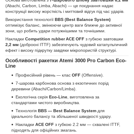
Основа виготовлена з
7-шарового шпону завтовшки 6,2 мм
(Abachi, Carbon, Limba, Abachi) — це поєднання надає
конструкції високу жорсткість і миттєвий відгук під час ударів.
Використання технології
BBS (Best Balance System)
оптимізує баланс, змінюючи центр ваги ближче до активної
зони, що робить удари потужнішими та точнішими.
Накладки
Competition rubber ACE OFF
з губкою завтовшки
2,2 мм
(доброєні ITTF) забезпечують чудовий катапультичний
ефект і високу підкрутку завдяки мікропористій структурі.
Особливості ракетки Atemi 3000 Pro Carbon Eco-
Line
Професійний рівень — клас
OFF
(Offensive).
7-шарова карбонова основа з екзотичних порід
деревини (Abachi/Carbon/Limba).
Екологічна серія
Eco-Line
, виготовлена за
стандартами чистого виробництва.
Технологія
BBS — Best Balance System
для
ідеального балансу та збільшеної швидкості удару.
Накладки
ACE OFF
з губкою 2.2 мм — схвалені ITTF,
підходять для офіційних змагань.