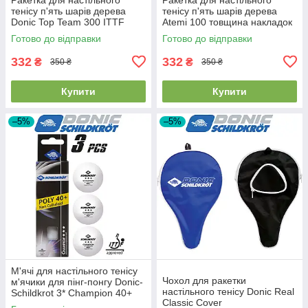
тенісу п'ять шарів дерева
тенісу п'ять шарів дерева
Donic Top Team 300 ITTF
Atemi 100 товщина накладок
товщина накладки 1,0 мм
1 мм
Готово до відправки
Готово до відправки
332
332
₴
₴
350 ₴
350 ₴
Купити
Купити
–5%
–5%
М'ячі для настільного тенісу
Чохол для ракетки
м'ячики для пінг-понгу Donic-
настільного тенісу Donic Real
Schildkrot 3* Champion 40+
Classic Cover
білі 3 шт