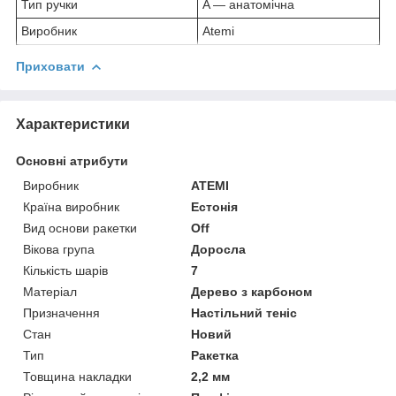
Тип ручки
A — анатомічна
Виробник
Atemi
Приховати
Характеристики
Основні атрибути
Виробник
ATEMI
Країна виробник
Естонія
Вид основи ракетки
Off
Вікова група
Доросла
Кількість шарів
7
Матеріал
Дерево з карбоном
Призначення
Настільний теніс
Стан
Новий
Тип
Ракетка
Товщина накладки
2,2 мм