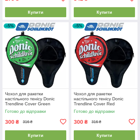
Купити
Купити
–5%
–5%
Чохол для ракетки
Чохол для ракетки
настільного тенісу Donic
настільного тенісу Donic
Trendline Cover Green
Trendline Cover Red
зелений місткість 1 ракетка 3
червоний місткість 1 ракетка
Готово до відправки
Готово до відправки
м'ячі
3 м'ячі
300
300
₴
₴
316 ₴
316 ₴
Купити
Купити