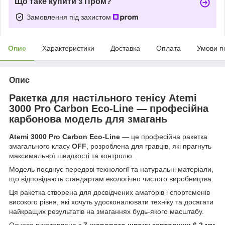
Що таке купити з Пром?
Замовлення під захистом
Опис
Характеристики
Доставка
Оплата
Умови п
Опис
Ракетка для настільного тенісу Atemi
3000 Pro Carbon Eco-Line — професійна
карбонова модель для змагань
Atemi 3000 Pro Carbon Eco-Line
— це професійна ракетка
змагального класу
OFF
, розроблена для гравців, які прагнуть
максимальної швидкості та контролю.
Модель поєднує передові технології та натуральні матеріали,
що відповідають стандартам екологічно чистого виробництва.
Ця ракетка створена для досвідчених аматорів і спортсменів
високого рівня, які хочуть удосконалювати техніку та досягати
найкращих результатів на змаганнях будь-якого масштабу.