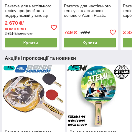
Ракетка для настільного
Ракетка для настільного
Раке
тенісу професійна в
тенісу з пластиковою
тені
подарунковій упаковці
основою Atemi Plastic
карб
Atemi Flame OFF+ 1
Universal Red накладка
5000
2 670
₴/
ракетка 2 м'ячики
2,2 мм червона
2,3 
комплект
749
3 3
₴
788 ₴
2 811 ₴/комплект
Купити
Купити
Акційні пропозиції та новинки
–5%
–5%
Ракетка для настільного
Ракетка для настільного