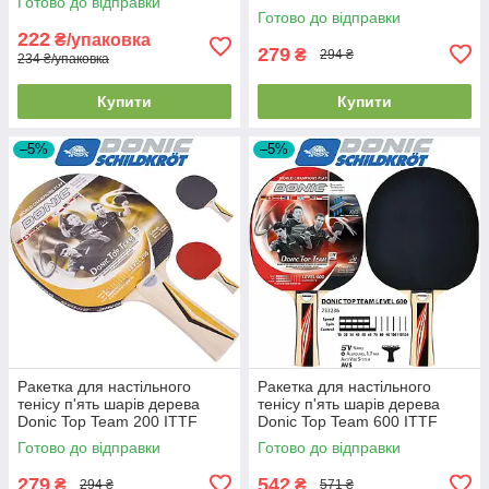
Готово до відправки
Готово до відправки
222
₴/упаковка
279
₴
294 ₴
234 ₴/упаковка
Купити
Купити
–5%
–5%
Ракетка для настільного
Ракетка для настільного
тенісу п'ять шарів дерева
тенісу п'ять шарів дерева
Donic Top Team 200 ITTF
Donic Top Team 600 ITTF
товщина накладки 1,0 мм
товщина накладки 1,7 мм
Готово до відправки
Готово до відправки
279
542
₴
₴
294 ₴
571 ₴