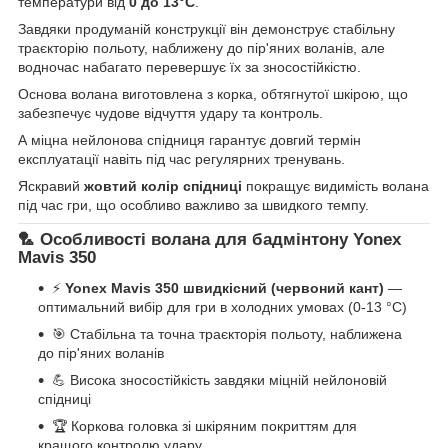
температури від
0 до 13°C
.
Завдяки продуманій конструкції він демонструє стабільну
траєкторію польоту, наближену до пір'яних воланів, але
водночас набагато перевершує їх за зносостійкістю.
Основа волана виготовлена з корка, обтягнутої шкірою, що
забезпечує чудове відчуття удару та контроль.
А міцна нейлонова спідниця гарантує довгий термін
експлуатації навіть під час регулярних тренувань.
Яскравий
жовтий колір спідниці
покращує видимість волана
під час гри, що особливо важливо за швидкого темпу.
🏸 Особливості волана для бадмінтону Yonex
Mavis 350
⚡
Yonex Mavis 350 швидкісний (червоний кант)
—
оптимальний вибір для гри в холодних умовах (0-13 °C)
🎯 Стабільна та точна траєкторія польоту, наближена
до пір'яних воланів
💪 Висока зносостійкість завдяки міцній нейлоновій
спідниці
🏆 Коркова головка зі шкіряним покриттям для
кращого контролю удару