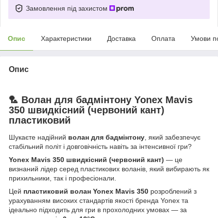
Замовлення під захистом
Опис
Характеристики
Доставка
Оплата
Умови п
Опис
🏸 Волан для бадмінтону Yonex Mavis
350 швидкісний (червоний кант)
пластиковий
Шукаєте надійний
волан для бадмінтону
, який забезпечує
стабільний політ і довговічність навіть за інтенсивної гри?
Yonex Mavis 350 швидкісний (червоний кант)
— це
визнаний лідер серед пластикових воланів, який вибирають як
прихильники, так і професіонали.
Цей
пластиковий волан Yonex Mavis 350
розроблений з
урахуванням високих стандартів якості бренда Yonex та
ідеально підходить для гри в прохолодних умовах — за