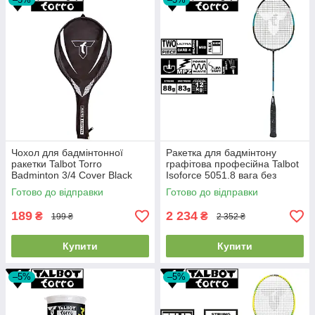
Чохол для бадмінтонної
Ракетка для бадмінтону
ракетки Talbot Torro
графітова професійна Talbot
Badminton 3/4 Cover Black
Isoforce 5051.8 вага без
чорний
струн 83 г
Готово до відправки
Готово до відправки
189
2 234
₴
₴
199 ₴
2 352 ₴
Купити
Купити
–5%
–5%