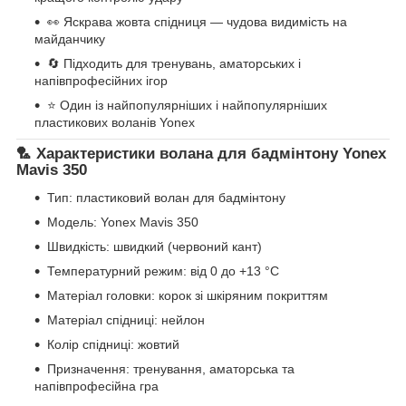
👀 Яскрава жовта спідниця — чудова видимість на
майданчику
🔄 Підходить для тренувань, аматорських і
напівпрофесійних ігор
⭐ Один із найпопулярніших і найпопулярніших
пластикових воланів Yonex
🏸 Характеристики волана для бадмінтону Yonex
Mavis 350
Тип: пластиковий волан для бадмінтону
Модель: Yonex Mavis 350
Швидкість: швидкий (червоний кант)
Температурний режим: від 0 до +13 °C
Матеріал головки: корок зі шкіряним покриттям
Матеріал спідниці: нейлон
Колір спідниці: жовтий
Призначення: тренування, аматорська та
напівпрофесійна гра