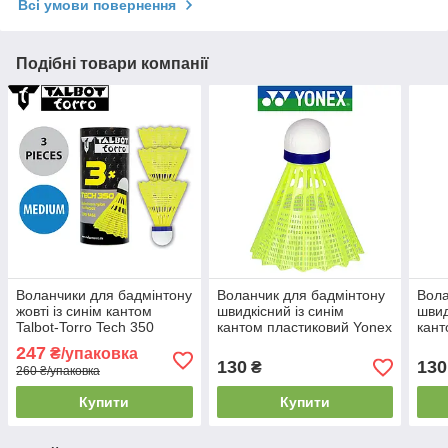
Всі умови повернення
Подібні товари компанії
Воланчики для бадмінтону
Воланчик для бадмінтону
Вола
жовті із синім кантом
швидкісний із синім
швид
Talbot-Torro Tech 350
кантом пластиковий Yonex
кант
Shuttle Medium (3 шт.)
Mavis 350
Mavi
247
₴/упаковка
130
130
₴
260 ₴/упаковка
Купити
Купити