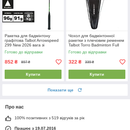
Ракетка для бадмінтону
Чохол для бадмінтонної
графітова Talbot Arrowspeed
ракетки з плечовим ременем
299 New 2026 вага зі
Talbot Torro Badminton Full
струнами 96 г
Cover Black чорний
Готово до відправки
Готово до відправки
75х25х2см
852
322
₴
₴
897 ₴
339 ₴
Купити
Купити
Показати ще
Про нас
100% позитивних з 519 відгуків за рік
Працює з 19.07.2016