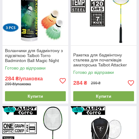
Воланчики для бадмінтону з
Ракетка для бадмінтону
підсвіткою Talbot-Torro
сталева для початківців
Badminton Ball Magic Night
аматорська Talbot Attacker
LED (3 шт.)
Готово до відправки
вага 120 г
Готово до відправки
284
₴/упаковка
284
₴
299 ₴
299 ₴/упаковка
Купити
Купити
–5%
–5%