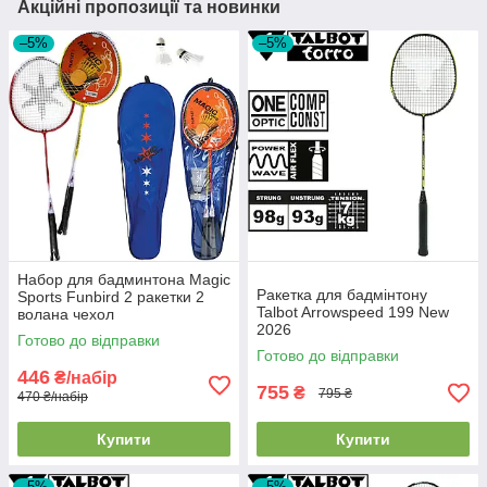
Акційні пропозиції та новинки
–5%
–5%
Набор для бадминтона Magic
Ракетка для бадмінтону
Sports Funbird 2 ракетки 2
Talbot Arrowspeed 199 New
волана чехол
2026
Готово до відправки
Готово до відправки
446
₴/набір
755
₴
795 ₴
470 ₴/набір
Купити
Купити
–5%
–5%