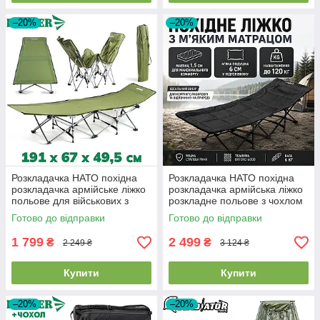
–20%
–20%
Розкладачка НАТО похідна
Розкладачка НАТО похідна
розкладачка армійське ліжко
розкладачка армійська ліжко
польове для військових з
розкладне польове з чохлом
чохлом Ranger Military Forest
Ranger Forest Lux чорна
Готово до відправки
Готово до відправки
1 799
2 499
₴
₴
2 249 ₴
3 124 ₴
Купити
Купити
–20%
–20%