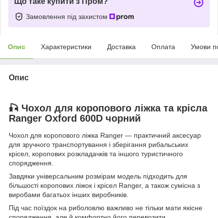
Що таке купити з Пром?
Замовлення під захистом
Опис
Характеристики
Доставка
Оплата
Умови п
Опис
🎣 Чохол для коропового ліжка та крісла
Ranger Oxford 600D чорний
Чохол для коропового ліжка Ranger — практичний аксесуар
для зручного транспортування і зберігання рибальських
крісел, коропових розкладачків та іншого туристичного
спорядження.
Завдяки універсальним розмірам модель підходить для
більшості коропових ліжок і крісел Ranger, а також сумісна з
виробами багатьох інших виробників.
Під час поїздок на риболовлю важливо не тільки мати якісне
спорядження, але й комфортно його перевозити.