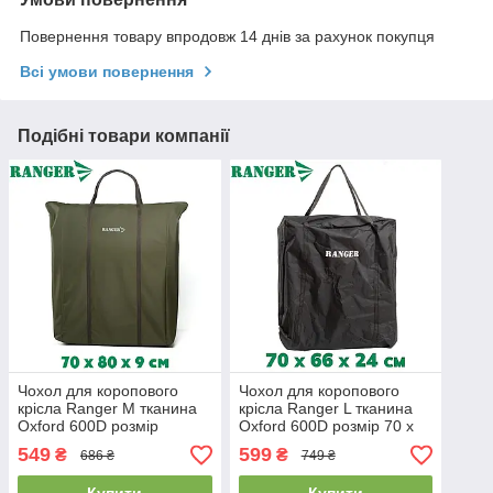
Повернення товару впродовж 14 днів за рахунок покупця
Всі умови повернення
Подібні товари компанії
Чохол для коропового
Чохол для коропового
крісла Ranger M тканина
крісла Ranger L тканина
Oxford 600D розмір
Oxford 600D розмір 70 х
70х80х9 см вага 0,7 кг
66 х 24 см вага 1 кг
549
599
₴
₴
686 ₴
749 ₴
черный