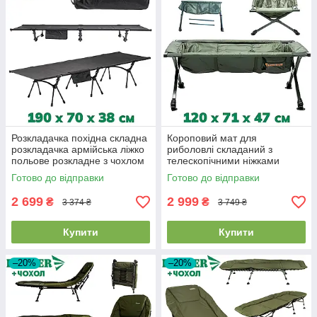
Розкладачка похідна складна
Короповий мат для
розкладачка армійська ліжко
риболовлі складаний з
польове розкладне з чохлом
телескопічними ніжками
Ranger Compact Hike
регульований для
Готово до відправки
Готово до відправки
карпфішингу GLADIATOR
NE01 Green
2 699
2 999
₴
₴
3 374 ₴
3 749 ₴
Купити
Купити
–20%
–20%