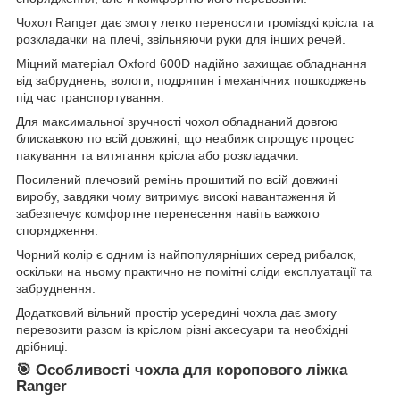
Чохол Ranger дає змогу легко переносити громіздкі крісла та
розкладачки на плечі, звільняючи руки для інших речей.
Міцний матеріал Oxford 600D надійно захищає обладнання
від забруднень, вологи, подряпин і механічних пошкоджень
під час транспортування.
Для максимальної зручності чохол обладнаний довгою
блискавкою по всій довжині, що неабияк спрощує процес
пакування та витягання крісла або розкладачки.
Посилений плечовий ремінь прошитий по всій довжині
виробу, завдяки чому витримує високі навантаження й
забезпечує комфортне перенесення навіть важкого
спорядження.
Чорний колір є одним із найпопулярніших серед рибалок,
оскільки на ньому практично не помітні сліди експлуатації та
забруднення.
Додатковий вільний простір усередині чохла дає змогу
перевозити разом із кріслом різні аксесуари та необхідні
дрібниці.
🎯 Особливості чохла для коропового ліжка
Ranger