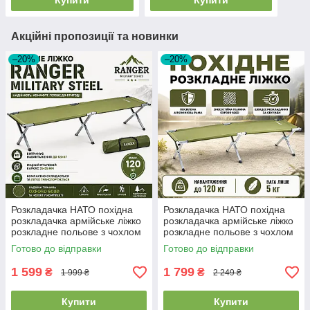
Купити
Купити
Акційні пропозиції та новинки
–20%
–20%
Розкладачка НАТО похідна
Розкладачка НАТО похідна
розкладачка армійське ліжко
розкладачка армійське ліжко
розкладне польове з чохлом
розкладне польове з чохлом
Ranger Military Steel
Ranger Military Alum
Готово до відправки
Готово до відправки
1 599
1 799
₴
₴
1 999 ₴
2 249 ₴
Купити
Купити