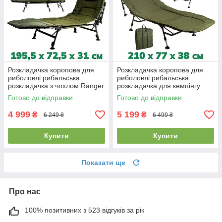
Розкладачка коропова для
Розкладачка коропова для
риболовлі рибальська
риболовлі рибальська
розкладачка з чохлом Ranger
розкладачка для кемпінгу
Ground Contact вага 9,2 кг
похідне ліжко для відпочинку
Готово до відправки
Готово до відправки
навантаження 160 кг
Ground Contact Lux
4 999
5 199
₴
₴
6 249 ₴
6 499 ₴
Купити
Купити
Показати ще
Про нас
100% позитивних з 523 відгуків за рік