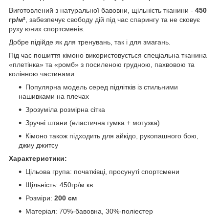
Виготовлений з натуральної бавовни, щільність тканини -
450
гр/м²
, забезпечує свободу дій під час спарингу та не сковує
руху юних спортсменів.
Добре підійде як для тренувань, так і для змагань.
Під час пошиття кімоно використовується спеціальна тканина
«плетінка» та «ромб» з посиленою грудною, пахвовою та
колінною частинами.
Популярна модель серед підлітків із стильними
нашивками на плечах
Зрозуміла розмірна сітка
Зручні штани (еластична гумка + мотузка)
Кімоно також підходить для айкідо, рукопашного бою,
джиу джитсу
Характеристики:
Цільова група: початківці, просунуті спортсмени
Щільність: 450гр/м.кв.
Розміри:
200 см
Матеріал: 70%-бавовна, 30%-поліестер