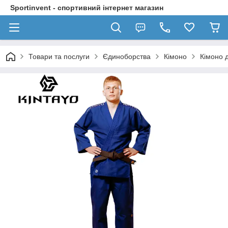
Sportinvent - спортивний інтернет магазин
Товари та послуги
Єдиноборства
Кімоно
Кімоно д