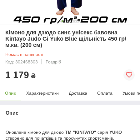
Кімоно для дзюдо синє унісекс бавовна
Kintayo Judo Gi Yuko Blue щільність 450 гр/
м.кв. (200 см)
Немає в наявності
Код: 302468303
Роздріб
1 179
₴
Опис
Характеристики
Доставка
Оплата
Умови п
Опис
Оновлене кімоно для дзюдо
ТМ "KINTAYO"
серія
YUKO
створено для початківців та просунутих спортсменів.