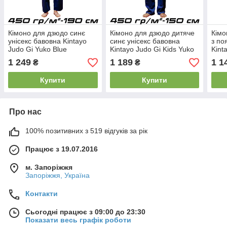
Кімоно для дзюдо синє
Кімоно для дзюдо дитяче
Кімо
унісекс бавовна Kintayo
синє унісекс бавовна
з по
Judo Gi Yuko Blue
Kintayo Judo Gi Kids Yuko
Kint
щільність 450 гр/м.кв. (190
Blue щільність 450 гр/м.кв.
Whit
1 249
1 189
1 1
₴
₴
см)
(150 см)
м.кв
Купити
Купити
Про нас
100% позитивних з 519 відгуків за рік
Працює з 19.07.2016
м. Запоріжжя
Запоріжжя, Україна
Контакти
Сьогодні працює з 09:00 до 23:30
Показати весь графік роботи