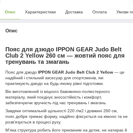
Опис
Характеристики
Доставка
Оплата
Умови п
Опис
Пояс для дзюдо IPPON GEAR Judo Belt
Club 2 Yellow 260 см — жовтий пояс для
тренувань та змагань
Пояс для дзюдо
IPPON GEAR Judo Belt Club 2
Yellow
— це
надійний і стильний аксесуар для спортсменів, які
практикують дзюдо на будь-якому рівні підготовки.
Він виготовлений із міцного бавовняно-поліестерного
матеріалу, який поєднує зносостійкість і комфорт,
забезпечуючи зручність під час тренувань і змагань.
Завдяки оптимальній щільності 220 г/м2 і довжині 260 см,
пояс добре тримає форму, надійно фіксується на кімоно та не
розв'язується в процесі руху.
М'яка структура робить його приємним на дотик, не натирає й