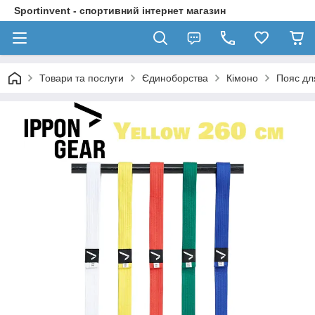
Sportinvent - спортивний інтернет магазин
Товари та послуги
Єдиноборства
Кімоно
Пояс дл