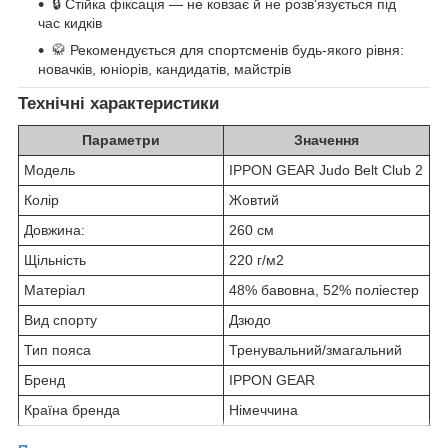
🔒 Стійка фіксація — не ковзає й не розв'язується під
час кидків
🥋 Рекомендується для спортсменів будь-якого рівня:
новачків, юніорів, кандидатів, майстрів
Технічні характеристики
Параметри
Значення
Модель
IPPON GEAR Judo Belt Club 2
Колір
Жовтий
Довжина:
260 см
Щільність
220 г/м2
Матеріал
48% бавовна, 52% поліестер
Вид спорту
Дзюдо
Тип пояса
Тренувальний/змагальний
Бренд
IPPON GEAR
Країна бренда
Німеччина