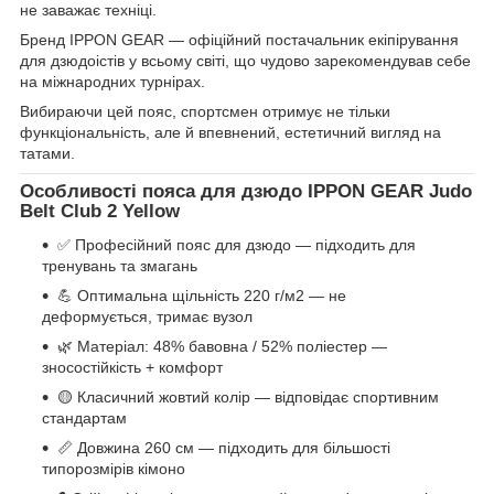
не заважає техніці.
Бренд IPPON GEAR — офіційний постачальник екіпірування
для дзюдоістів у всьому світі, що чудово зарекомендував себе
на міжнародних турнірах.
Вибираючи цей пояс, спортсмен отримує не тільки
функціональність, але й впевнений, естетичний вигляд на
татами.
Особливості пояса для дзюдо
IPPON GEAR Judo
Belt Club 2 Yellow
✅ Професійний пояс для дзюдо — підходить для
тренувань та змагань
💪 Оптимальна щільність 220 г/м2 — не
деформується, тримає вузол
🌿 Матеріал: 48% бавовна / 52% поліестер —
зносостійкість + комфорт
🟡 Класичний жовтий колір — відповідає спортивним
стандартам
📏 Довжина 260 см — підходить для більшості
типорозмірів кімоно