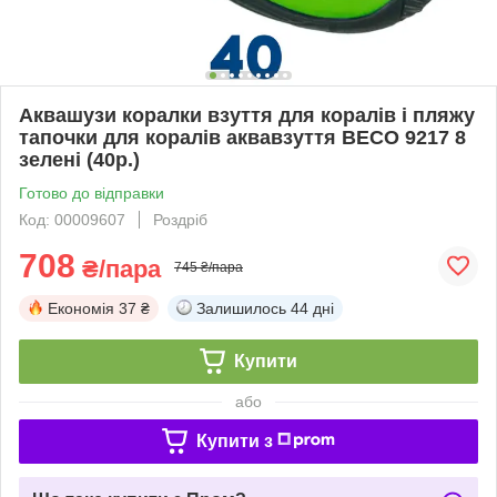
Аквашузи коралки взуття для коралів і пляжу
тапочки для коралів аквавзуття BECO 9217 8
зелені (40р.)
Готово до відправки
Код: 00009607
Роздріб
708
₴/пара
745 ₴/пара
Економія
37 ₴
Залишилось
44 дні
Купити
або
Купити з