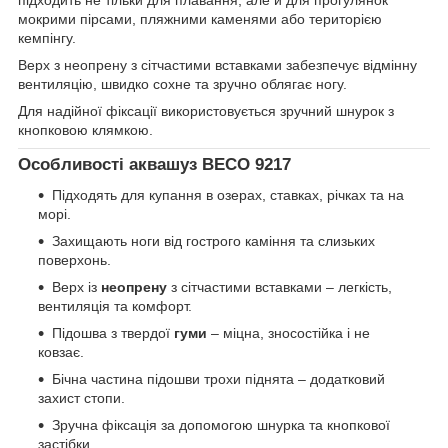
підходить не тільки для плавання, але й для прогулянок
мокрими пірсами, пляжними каменями або територією
кемпінгу.
Верх з неопрену з сітчастими вставками забезпечує відмінну
вентиляцію, швидко сохне та зручно облягає ногу.
Для надійної фіксації використовується зручний шнурок з
кнопковою клямкою.
Особливості аквашуз BECO 9217
Підходять для купання в озерах, ставках, річках та на
морі.
Захищають ноги від гострого каміння та слизьких
поверхонь.
Верх із
неопрену
з сітчастими вставками – легкість,
вентиляція та комфорт.
Підошва з твердої
гуми
– міцна, зносостійка і не
ковзає.
Бічна частина підошви трохи піднята – додатковий
захист стопи.
Зручна фіксація за допомогою шнурка та кнопкової
застібки.