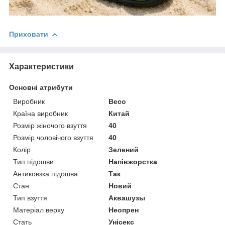
Приховати
Характеристики
Основні атрибути
Виробник
Beco
Країна виробник
Китай
Розмір жіночого взуття
40
Розмір чоловічого взуття
40
Колір
Зелений
Тип підошви
Напівжорстка
Антиковзка підошва
Так
Стан
Новий
Тип взуття
Аквашузы
Матеріал верху
Неопрен
Стать
Унісекс