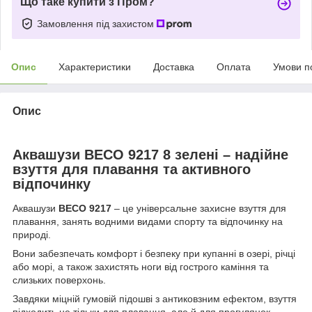
Що таке купити з Пром?
Замовлення під захистом
Опис
Характеристики
Доставка
Оплата
Умови п
Опис
Аквашузи BECO 9217 8 зелені – надійне
взуття для плавання та активного
відпочинку
Аквашузи
BECO 9217
– це універсальне захисне взуття для
плавання, занять водними видами спорту та відпочинку на
природі.
Вони забезпечать комфорт і безпеку при купанні в озері, річці
або морі, а також захистять ноги від гострого каміння та
слизьких поверхонь.
Завдяки міцній гумовій підошві з антиковзним ефектом, взуття