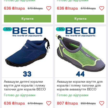
Готово до відправки
Готово до відправки
636
636
₴/пара
₴/пара
670 ₴/пара
670 ₴/пара
Купити
Купити
–5%
–5%
Аквашузи дитячі коралки
Аквашузи коралки взуття для
взуття для коралів і пляжу
коралів і пляжу тапочки для
тапочки для коралів BECO
коралів аквавзуття BECO
92171 7 темно-сині (33р.)
90661 118 сіро-зелені (44р.)
Готово до відправки
Готово до відправки
636
807
₴/пара
₴/пара
670 ₴/пара
850 ₴/пара