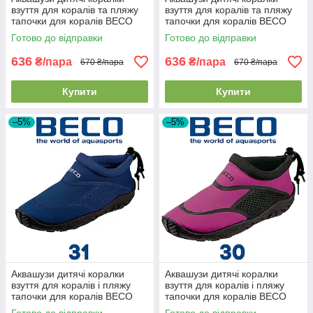
взуття для коралів та пляжу
взуття для коралів та пляжу
тапочки для коралів BECO
тапочки для коралів BECO
92171 40 рожево-чорні (26р.)
92171 58 червоно-зелені
Готово до відправки
Готово до відправки
(30р.)
636
636
₴/пара
₴/пара
670 ₴/пара
670 ₴/пара
Купити
Купити
–5%
–5%
Аквашузи дитячі коралки
Аквашузи дитячі коралки
взуття для коралів і пляжу
взуття для коралів і пляжу
тапочки для коралів BECO
тапочки для коралів BECO
92171 7 темно-сині (31р.)
92171 40 рожево-чорні (30р.)