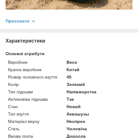
Приховати
Характеристики
Основні атрибути
Виробник
Beco
Країна виробник
Китай
Розмір чоловічого взуття
45
Колір
Зелений
Тип підошви
Напівжорстка
Антиковзка підошва
Так
Стан
Новий
Тип взуття
Аквашузы
Матеріал верху
Неопрен
Стать
Чоловіча
Вікова група
Доросла