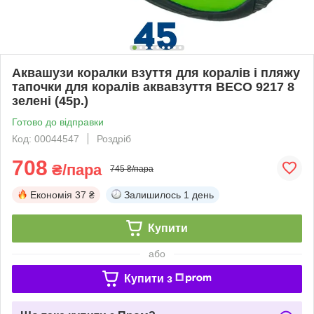
Аквашузи коралки взуття для коралів і пляжу
тапочки для коралів аквавзуття BECO 9217 8
зелені (45р.)
Готово до відправки
Код: 00044547
Роздріб
708
₴/пара
745 ₴/пара
Економія
37 ₴
Залишилось
1 день
Купити
або
Купити з