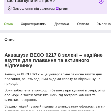
Що таке купити з Пром?
Замовлення під захистом
Опис
Характеристики
Доставка
Оплата
Умови п
Опис
Аквашузи BECO 9217 8 зелені – надійне
взуття для плавання та активного
відпочинку
Аквашузи
BECO 9217
– це універсальне захисне взуття для
плавання, занять водними видами спорту та відпочинку на
природі.
Вони забезпечать комфорт і безпеку при купанні в озері, річці
або морі, а також захистять ноги від гострого каміння та
слизьких поверхонь.
Завдяки міцній гумовій підошві з антиковзним ефектом, взуття