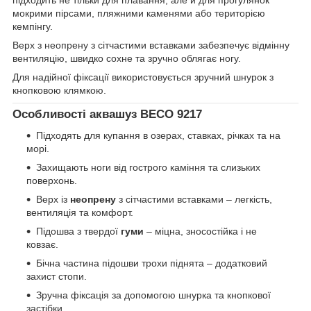
підходить не тільки для плавання, але й для прогулянок
мокрими пірсами, пляжними каменями або територією
кемпінгу.
Верх з неопрену з сітчастими вставками забезпечує відмінну
вентиляцію, швидко сохне та зручно облягає ногу.
Для надійної фіксації використовується зручний шнурок з
кнопковою клямкою.
Особливості аквашуз BECO 9217
Підходять для купання в озерах, ставках, річках та на
морі.
Захищають ноги від гострого каміння та слизьких
поверхонь.
Верх із
неопрену
з сітчастими вставками – легкість,
вентиляція та комфорт.
Підошва з твердої
гуми
– міцна, зносостійка і не
ковзає.
Бічна частина підошви трохи піднята – додатковий
захист стопи.
Зручна фіксація за допомогою шнурка та кнопкової
застібки.