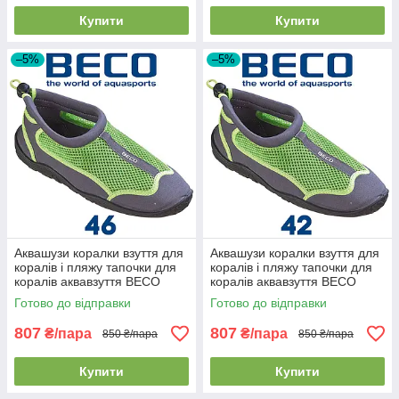
Купити
Купити
–5%
–5%
Аквашузи коралки взуття для
Аквашузи коралки взуття для
коралів і пляжу тапочки для
коралів і пляжу тапочки для
коралів аквавзуття BECO
коралів аквавзуття BECO
90661 118 сіро-зелені (46р.)
90661 118 сіро-зелені (42р.)
Готово до відправки
Готово до відправки
807
807
₴/пара
₴/пара
850 ₴/пара
850 ₴/пара
Купити
Купити