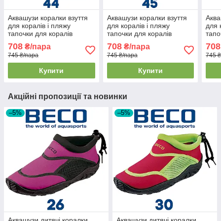
Аквашузи коралки взуття
Аквашузи коралки взуття
Аква
для коралів і пляжу
для коралів і пляжу
для 
тапочки для коралів
тапочки для коралів
тапо
аквавзуття BECO 9217 8
аквавзуття BECO 9217 0
аква
708
708
708
₴/пара
₴/пара
зелені (44р.)
чорні (45р.)
темн
745 ₴/пара
745 ₴/пара
745 
Купити
Купити
Акційні пропозиції та новинки
–5%
–5%
Аквашузи дитячі коралки
Аквашузи дитячі коралки