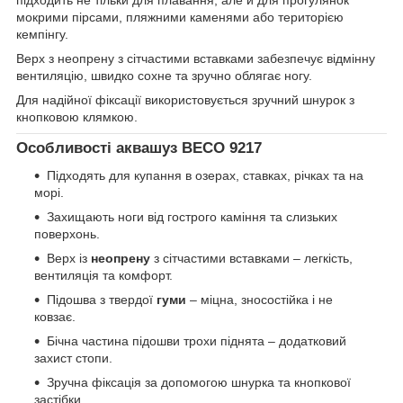
підходить не тільки для плавання, але й для прогулянок
мокрими пірсами, пляжними каменями або територією
кемпінгу.
Верх з неопрену з сітчастими вставками забезпечує відмінну
вентиляцію, швидко сохне та зручно облягає ногу.
Для надійної фіксації використовується зручний шнурок з
кнопковою клямкою.
Особливості аквашуз BECO 9217
Підходять для купання в озерах, ставках, річках та на
морі.
Захищають ноги від гострого каміння та слизьких
поверхонь.
Верх із
неопрену
з сітчастими вставками – легкість,
вентиляція та комфорт.
Підошва з твердої
гуми
– міцна, зносостійка і не
ковзає.
Бічна частина підошви трохи піднята – додатковий
захист стопи.
Зручна фіксація за допомогою шнурка та кнопкової
застібки.