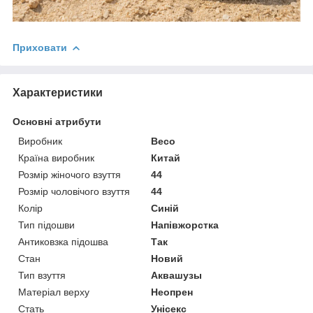
Приховати
Характеристики
Основні атрибути
Виробник
Beco
Країна виробник
Китай
Розмір жіночого взуття
44
Розмір чоловічого взуття
44
Колір
Синій
Тип підошви
Напівжорстка
Антиковзка підошва
Так
Стан
Новий
Тип взуття
Аквашузы
Матеріал верху
Неопрен
Стать
Унісекс