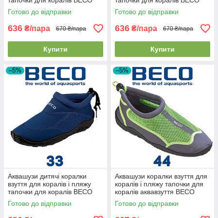
тапочки для коралів BECO
тапочки для коралів BECO
92171 7 темно-сині (31р.)
92171 40 рожево-чорні (30р.)
Готово до відправки
Готово до відправки
636
636
₴/пара
₴/пара
670 ₴/пара
670 ₴/пара
Купити
Купити
–5%
–5%
Аквашузи дитячі коралки
Аквашузи коралки взуття для
взуття для коралів і пляжу
коралів і пляжу тапочки для
тапочки для коралів BECO
коралів аквавзуття BECO
92171 7 темно-сині (33р.)
90661 118 сіро-зелені (44р.)
Готово до відправки
Готово до відправки