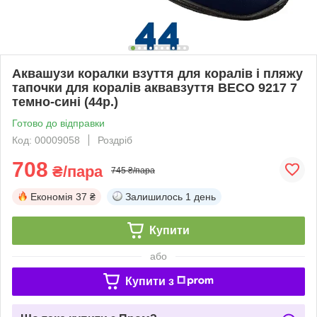
Аквашузи коралки взуття для коралів і пляжу
тапочки для коралів аквавзуття BECO 9217 7
темно-сині (44р.)
Готово до відправки
Код: 00009058
Роздріб
708
₴/пара
745 ₴/пара
Економія
37 ₴
Залишилось
1 день
Купити
або
Купити з