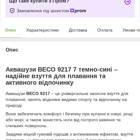
Що таке купити з Пром?
Замовлення під захистом
Опис
Характеристики
Доставка
Оплата
Умови п
Опис
Аквашузи BECO 9217 7 темно-сині –
надійне взуття для плавання та
активного відпочинку
Аквашузи
BECO 9217
– це універсальне захисне взуття для
плавання, занять водними видами спорту та відпочинку на
природі.
Вони забезпечать комфорт і безпеку при купанні в озері, річці
або морі, а також захистять ноги від гострого каміння та
слизьких поверхонь.
Завдяки міцній гумовій підошві з антиковзним ефектом, взуття