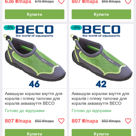
636
807
₴/пара
₴/пара
670 ₴/пара
850 ₴/пара
Купити
Купити
–5%
–5%
Аквашузи коралки взуття для
Аквашузи коралки взуття для
коралів і пляжу тапочки для
коралів і пляжу тапочки для
коралів аквавзуття BECO
коралів аквавзуття BECO
90661 118 сіро-зелені (46р.)
90661 118 сіро-зелені (42р.)
Готово до відправки
Готово до відправки
807
807
₴/пара
₴/пара
850 ₴/пара
850 ₴/пара
Купити
Купити