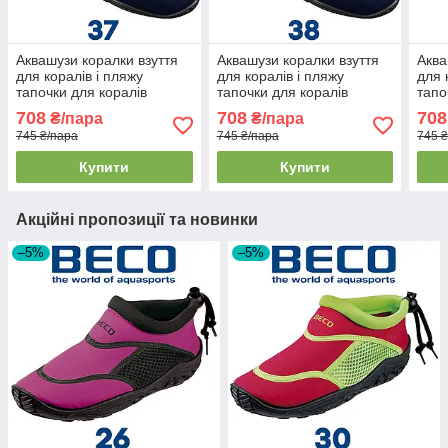
Аквашузи коралки взуття
Аквашузи коралки взуття
Аква
для коралів і пляжу
для коралів і пляжу
для 
тапочки для коралів
тапочки для коралів
тапо
аквавзуття BECO 9217 7
аквавзуття BECO 9217 7
аква
708
708
708
₴/пара
₴/пара
темно-сині (37р.)
темно-сині (38р.)
темн
745 ₴/пара
745 ₴/пара
745 
Купити
Купити
Акційні пропозиції та новинки
–5%
–5%