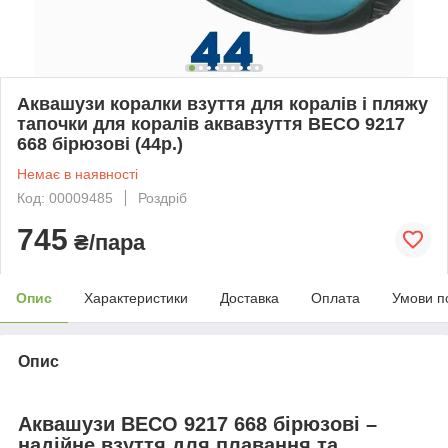
Аквашузи коралки взуття для коралів і пляжу
тапочки для коралів аквавзуття BECO 9217
668 бірюзові (44р.)
Немає в наявності
Код: 00009485
Роздріб
745
₴/пара
Опис
Характеристики
Доставка
Оплата
Умови п
Опис
Аквашузи BECO 9217 668 бірюзові –
надійне взуття для плавання та