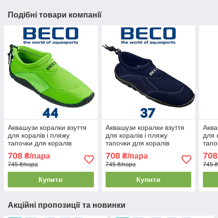
Подібні товари компанії
Аквашузи коралки взуття
Аквашузи коралки взуття
Аква
для коралів і пляжу
для коралів і пляжу
для 
тапочки для коралів
тапочки для коралів
тапо
аквавзуття BECO 9217 8
аквавзуття BECO 9217 7
аква
708
708
708
₴/пара
₴/пара
зелені (44р.)
темно-сині (37р.)
темн
745 ₴/пара
745 ₴/пара
745 
Купити
Купити
Акційні пропозиції та новинки