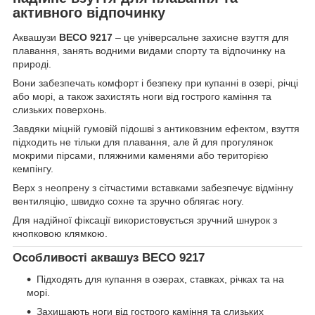
активного відпочинку
Аквашузи
BECO 9217
– це універсальне захисне взуття для
плавання, занять водними видами спорту та відпочинку на
природі.
Вони забезпечать комфорт і безпеку при купанні в озері, річці
або морі, а також захистять ноги від гострого каміння та
слизьких поверхонь.
Завдяки міцній гумовій підошві з антиковзним ефектом, взуття
підходить не тільки для плавання, але й для прогулянок
мокрими пірсами, пляжними каменями або територією
кемпінгу.
Верх з неопрену з сітчастими вставками забезпечує відмінну
вентиляцію, швидко сохне та зручно облягає ногу.
Для надійної фіксації використовується зручний шнурок з
кнопковою клямкою.
Особливості аквашуз BECO 9217
Підходять для купання в озерах, ставках, річках та на
морі.
Захищають ноги від гострого каміння та слизьких