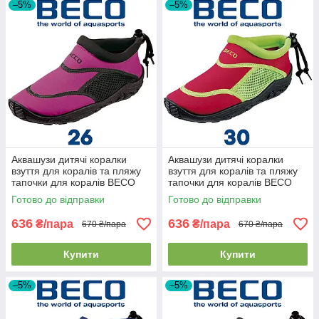
–5%
–5%
Аквашузи дитячі коралки
Аквашузи дитячі коралки
взуття для коралів та пляжу
взуття для коралів та пляжу
тапочки для коралів BECO
тапочки для коралів BECO
92171 40 рожево-чорні (26р.)
92171 58 червоно-зелені
Готово до відправки
Готово до відправки
(30р.)
636
636
₴/пара
₴/пара
670 ₴/пара
670 ₴/пара
Купити
Купити
–5%
–5%