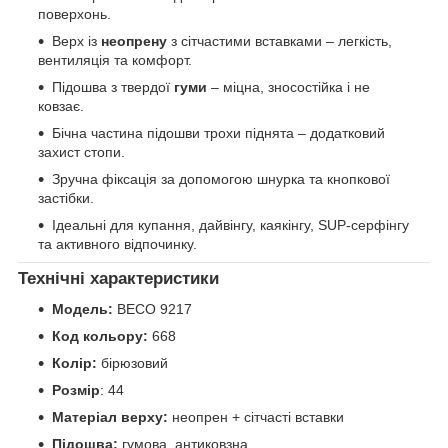
поверхонь.
Верх із
неопрену
з сітчастими вставками – легкість,
вентиляція та комфорт.
Підошва з твердої
гуми
– міцна, зносостійка і не
ковзає.
Бічна частина підошви трохи піднята – додатковий
захист стопи.
Зручна фіксація за допомогою шнурка та кнопкової
застібки.
Ідеальні для купання, дайвінгу, каякінгу, SUP-серфінгу
та активного відпочинку.
Технічні характеристики
Модель:
BECO 9217
Код кольору
:
668
Колір:
бірюзовий
Розмір
: 44
Матеріал верху:
неопрен + сітчасті вставки
Підошва:
гумова, антиковзна