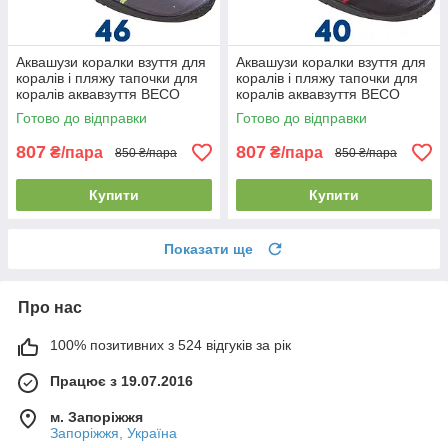
Аквашузи коралки взуття для
Аквашузи коралки взуття для
коралів і пляжу тапочки для
коралів і пляжу тапочки для
коралів аквавзуття BECO
коралів аквавзуття BECO
90661 118 сіро-зелені (46р.)
90661 50 червоно-чорні
Готово до відправки
Готово до відправки
(40р.)
807
807
₴/пара
₴/пара
850 ₴/пара
850 ₴/пара
Купити
Купити
Показати ще
Про нас
100% позитивних з 524 відгуків за рік
Працює з 19.07.2016
м. Запоріжжя
Запоріжжя, Україна