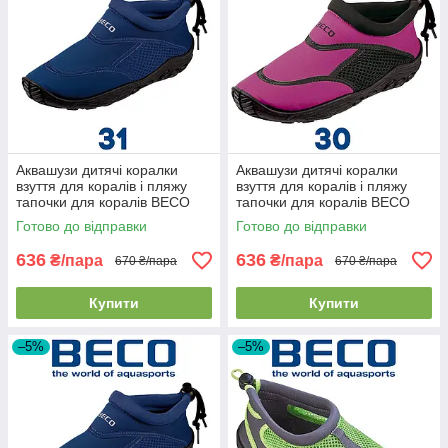
Аквашузи дитячі коралки
Аквашузи дитячі коралки
взуття для коралів і пляжу
взуття для коралів і пляжу
тапочки для коралів BECO
тапочки для коралів BECO
92171 7 темно-сині (31р.)
92171 40 рожево-чорні (30р.)
Готово до відправки
Готово до відправки
636
636
₴/пара
₴/пара
670 ₴/пара
670 ₴/пара
Купити
Купити
–5%
–5%