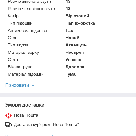
Розмір жіночого взуття
43
Розмір чоловічого взуття
43
Колір
Бірюзовий
Тип підошви
Напівжорстка
Антиковзка підошва
Так
Стан
Новий
Тип взуття
Аквашузы
Матеріал верху
Неопрен
Стать
Унісекс
Вікова група
Доросла
Матеріал підошви
Гума
Приховати
Умови доставки
Нова Пошта
Доставка кур'єром "Нова Пошта"