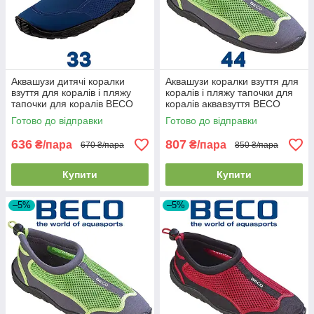
Аквашузи дитячі коралки
Аквашузи коралки взуття для
взуття для коралів і пляжу
коралів і пляжу тапочки для
тапочки для коралів BECO
коралів аквавзуття BECO
92171 7 темно-сині (33р.)
90661 118 сіро-зелені (44р.)
Готово до відправки
Готово до відправки
636
807
₴/пара
₴/пара
670 ₴/пара
850 ₴/пара
Купити
Купити
–5%
–5%